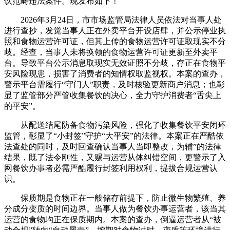
饮范畴违法案件。现发布如下！
2026年3月24日，市市场监管局法律人员依法对当事人处
进行查抄，发觉当事人正在外卖平台开设店肆，并公示停业执
照和食物运营许可证，但其上传的食物运营许可证取现实不分
歧。经查，当事人未将换领的食物运营许可证更新至外卖平
台。导致平台公示消息取现实无效证照不分歧，存正在食物平
安风险现患，损害了消费者的知情权取监视权。本案的查办，
警示平台需履行“守门人”职责，及时核验更新商户消息；也彰
显了监管部分严管收集餐饮的决心，全力守护消费者“舌尖上
的平安”。
从配送结尾防备食物污染风险，强化了收集餐饮平安闭环
监管，彰显了“小封签”守护“大平安”的法律。本案正在严酷依
法查处的同时，及时回查确认当事人当即整改，为辅”的法律
结果，既了法令刚性，又赐与运营从体纠错空间，更警示了入
网餐饮办事者必需严酷履行封签利用权利，提拔合规运营认
识。
保质期是食物正在一般储存前提下，防止微生物繁殖、养
分成分变质的时间边界。当事人做为餐饮办事运营者，该当其
运营的食物均正在保质期内。本案的查办，倒逼运营者从“被