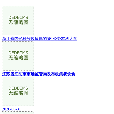
浙江省内登科分数最低的5所公办本科大学
江苏省江阴市市场监管局发布收集餐饮食
2026-03-31