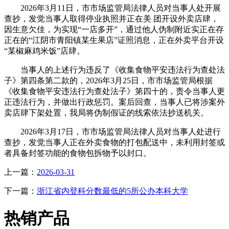
2026年3月11日，市市场监管局法律人员对当事人处开展
查抄，发觉当事人取得停业执照并正在美 团开设外卖店肆，
因生意欠佳，为实现“一店多开”，通过他人伪制附近实正在存
正在的“江阴市青阳镇某生果店”证照消息，正在外卖平台开设
“某椒麻鸡米饭”店肆。
当事人的上述行为违反了《收集食物平安违法行为查处法
子》第四条第二款的，2026年3月25日，市市场监管局根据
《收集食物平安违法行为查处法子》第四十的，责令当事人更
正违法行为，并做出行政惩罚。案后回查，当事人已将涉案外
卖店肆下架处置，我局将伪制假证的线索依法抄送机关。
2026年3月17日，市市场监管局法律人员对当事人处进行
查抄，发觉当事人正在外卖食物的打包配送中，未利用封签或
者具备封签功能的食物包拆物予以封口。
上一篇：
2026-03-31
下一篇：
浙江省内登科分数最低的5所公办本科大学
热销产品