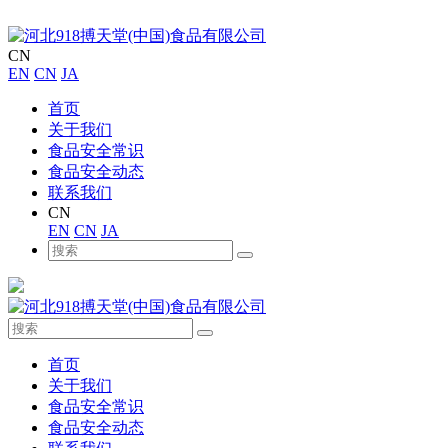
CN
EN
CN
JA
首页
关于我们
食品安全常识
食品安全动态
联系我们
CN
EN
CN
JA
首页
关于我们
食品安全常识
食品安全动态