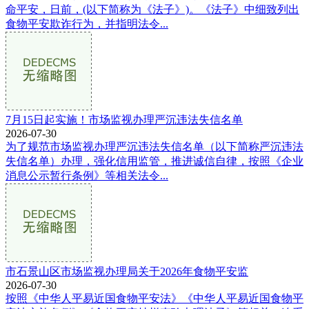
命平安，日前，(以下简称为《法子》)。《法子》中细致列出
食物平安欺诈行为，并指明法令...
7月15日起实施！市场监视办理严沉违法失信名单
2026-07-30
为了规范市场监视办理严沉违法失信名单（以下简称严沉违法
失信名单）办理，强化信用监管，推进诚信自律，按照《企业
消息公示暂行条例》等相关法令...
市石景山区市场监视办理局关于2026年食物平安监
2026-07-30
按照《中华人平易近国食物平安法》《中华人平易近国食物平