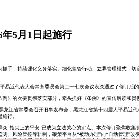
6年5月1日起施行
手，持续强化义务落实、细化监管行动、立异管理模式，切实
易近代表大会常务委员会第二十七次会议表决通过了修订后的《黑
例》的次要贯彻落实部分，牵头抓好《条例》的宣传解读和贯
，黑龙江省常委会召开旧事发布会，黑龙江省第十四届人平易近
起施行。
“指尖上的平安”已成为立法关心的沉点。本次修订聚焦收集食
测、风险管控等轨制，鞭策平台从“被动办理”向“自动管理”改