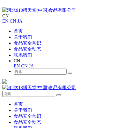
CN
EN
CN
JA
首页
关于我们
食品安全常识
食品安全动态
联系我们
CN
EN
CN
JA
首页
关于我们
食品安全常识
食品安全动态