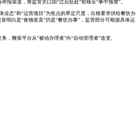
举报渠道，将监管关口由“过后惩处”前移至“事中预警”。
业态”和“运营项目”为焦点的界定尺度，出格要求供给餐饮办
首明白是“食物发卖”仍是“餐饮办事”，监管部分可根据具体运
，鞭策平台从“被动办理者”向“自动管理者”改变。