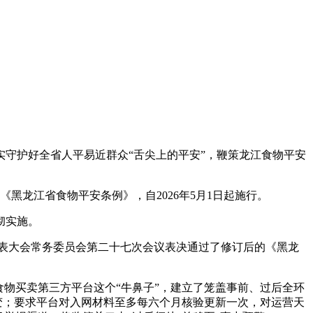
守护好全省人平易近群众“舌尖上的平安”，鞭策龙江食物平安
龙江省食物平安条例》，自2026年5月1日起施行。
彻实施。
代表大会常务委员会第二十七次会议表决通过了修订后的《黑龙
物买卖第三方平台这个“牛鼻子”，建立了笼盖事前、过后全环
变；要求平台对入网材料至多每六个月核验更新一次，对运营天