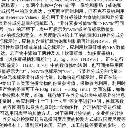
（硫胺素）”；如两个名称中含有“或”字，像饱和脂肪（或饱和
中文或括号中的英文表达，也可两者同时利用，但不克不及够利用
Reference Values）是公用于养分标签比力食物能量和养分素
分成分总量的贡献凹凸。“养分素参考值%”和“NRV%”可同
分号（%）的环境下，表中可标示为“X%”或者仅标示数值如
NRV的概念和意义。本尺度附录A给出了的能量和31种养分成分
行标示时，应将其含量折算为饱和脂肪后再计较NRV%。例
维、不溶性炊事纤维或单体成分标示时，应利用炊事纤维的NRV数值
例表达。若产物中添加了两种及以上炊事纤维，如多聚果糖1。
事纤维（以多聚果糖和菊粉计）2。5g，10%（NRV%）。正在进行
定》（GB/T 8170）中的数值修约法则，也可间接采用四
标示为“0”，NRV%也标示为“0%”。当某养分成分的含量＞
、每份为单元来标示养分成分含量。以每份进行标示时，应正在统一
中给出了18类预包拆食物的份量参考值，保举参考利用。利用时
产物的份量可正在100g（mL）～300g（mL）之间选择，如每
：企业按照本尺度，准确、规范地正在养分成分表中标示养分消息
时，答应利用“卡”“千卡”“卡里”等文字进行申明，换算系数
南》的浮图图形以及焦点原则如“食物多样、合理搭配”等进行标
，可选用国表里的其他方式。对于采用计较法的，企业担任计较
。养分成分检测应起首选择国度尺度的检测方式或取国度尺度等
检测根本上。遭到原料来历、部位、加工前提等要素的影响，会