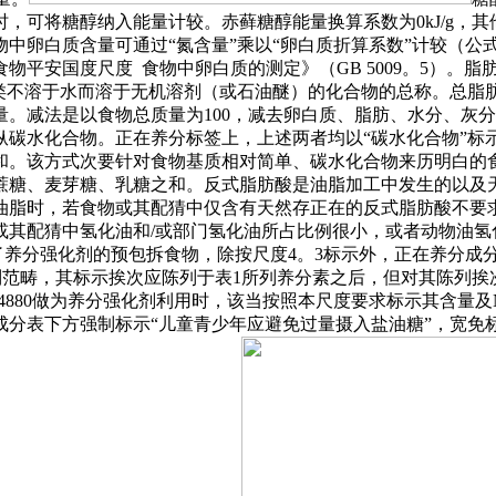
可将糖醇纳入能量计较。赤藓糖醇能量换算系数为0kJ/g，其他
中卵白质含量可通过“氮含量”乘以“卵白质折算系数”计较（公
国度尺度 食物中卵白质的测定》（GB 5009。5）。脂肪的含量可
大类不溶于水而溶于无机溶剂（或石油醚）的化合物的总称。总脂
。减法是以食物总质量为100，减去卵白质、脂肪、水分、灰分
碳水化合物。正在养分标签上，上述两者均以“碳水化合物”标示
和。该方式次要针对食物基质相对简单、碳水化合物来历明白的
蔗糖、麦芽糖、乳糖之和。反式脂肪酸是油脂加工中发生的以及天
油脂时，若食物或其配猜中仅含有天然存正在的反式脂肪酸不要
或其配猜中氢化油和/或部门氢化油所占比例很小，或者动物油氢
利用了养分强化剂的预包拆食物，除按尺度4。3标示外，正在养分
列范畴，其标示挨次应陈列于表1所列养分素之后，但对其陈列
14880做为养分强化剂利用时，该当按照本尺度要求标示其含量及
成分表下方强制标示“儿童青少年应避免过量摄入盐油糖”，宽免