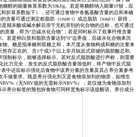
糖醇的能量换算系数为10kJ/g。若是将糖醇纳入能量计较，应
式和折算系数如下），还可通过食物中各氨基酸含量的总和来确
通过测定粗脂肪（crude t）或总脂肪（total t）获得，
肪是颠末酸或碱水解后溶于无机溶剂的化合物的总称，也可通过
的质量，即为“总碳水化合物”；若是同时标示了炊事纤维含量
。若是卵白质和脂肪含量达到“0”边界值，且碳水化合物来历
食物。糖是指单糖和双糖之和，本尺度从食物构成和糖的次要来
然存正在的、含1个或1个以上非共轭反式双键的脂肪酸总和。
求强制标示，能够选择标示。若对反式脂肪酸进行声称，则需要
化比力完全，发生的反式脂肪酸含量很低时，终产物中反式脂
成分表中还应标示强化后食物中该养分素的含量及其占养分素参考
挨次不做要求。既是养分强化剂又是食物添加剂的物质，如维生
NRV%（无NRV值的无需标示NRV%）；若仅做为食物添加剂
标示养分标签的预包拆食物可同样宽免标示该提醒语。养分成分