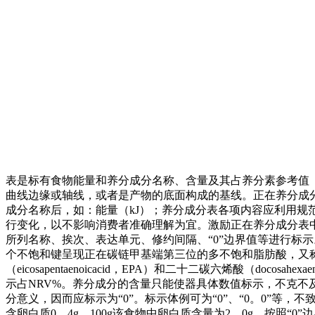
表是标有食物能量和养分成分名称、含量及其占养分素参考值（
曲线边缘或轴线，或者是产物的底面构成的基线。正在养分成
成分名称后，如：能量（kJ）；养分成分表各项内容应利用
行变化，以不影响消费者准确理解为宜。激励正在养分成分表中
所列名称、挨次、表达单元、修约间隔、“0”边界值等进行标
个不饱和键呈现正在碳链甲基端第三位的多不饱和脂肪酸，又称为ω-3多
（eicosapentaenoicacid，EPA）和二十二碳六烯酸（doco
示占NRV%。养分成分的含量只能使器具体数值标示，不克不及利
分意义，因而应标示为“0”。标示体例可为“0”、“0。0”等，
含卵白质0。4g，100g该食物中卵白质含量为2。0g，按照