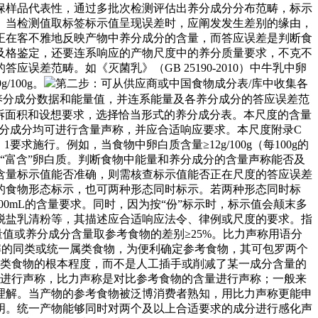
保样品代表性，通过多批次检测评估出养分成分分布范畴，标示
。当检测值取标签标示值呈现误差时，应阐发发生差别的缘由，
正在客不雅地反映产物中养分成分的含量，而答应误差是判断食
及格鉴定，还要连系响应的产物尺度中的养分质量要求，不克不
差范畴。如《灭菌乳》（GB 25190-2010）中牛乳中卵
100g。
第二步：可从供应商或中国食物成分表/库中收集各
养分成分数据和能量值，并连系能量及各养分成分的答应误差范
拆面积和设想要求，选择恰当形式的养分成分表。本尺度的含量
的养分成分均可进行含量声称，并应合适响应要求。本尺度附录C
行。例如，当食物中卵白质含量≥12g/100g（每100g的
称“高”卵白或“富含”卵白质。判断食物中能量和养分成分的含量声称能否及
含量标示值能否准确，则需核查标示值能否正在尺度的答应误差
的食物形态标示，也可两种形态同时标示。若两种形态同时标
00mL的含量要求。同时，因为按“份”标示时，标示值会颠末多
脱盐乳清粉等，其描述应合适响应法令、律例或尺度的要求。指
值或养分成分含量取参考食物的差别≥25%。比力声称用语分
理解的同类或统一属类食物，为便利确定参考食物，其可包罗两个
同类食物的根本程度，而不是人工插手或削减了某一成分含量的
求进行声称，比力声称是对比参考食物的含量进行声称；一般来
理解。当产物的参考食物被泛博消费者熟知，用比力声称更能申
明。统一产物能够同时对两个及以上合适要求的成分进行感化声