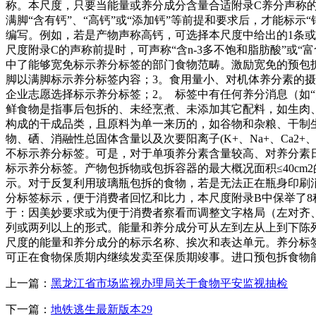
称。本尺度，只要当能量或养分成分含量合适附录C养分声称
满脚“含有钙”、“高钙”或“添加钙”等前提和要求后，才能标
编写。例如，若是产物声称高钙，可选择本尺度中给出的1条或
尺度附录C的声称前提时，可声称“含n-3多不饱和脂肪酸”或“
中了能够宽免标示养分标签的部门食物范畴。激励宽免的预包
脚以满脚标示养分标签内容；3。食用量小、对机体养分素的
企业志愿选择标示养分标签；2。 标签中有任何养分消息（如“
鲜食物是指事后包拆的、未经烹煮、未添加其它配料，如生肉
构成的干成品类，且原料为单一来历的，如谷物和杂粮、干制
物、硒、消融性总固体含量以及次要阳离子(K+、Na+、Ca2
不标示养分标签。可是，对于单项养分素含量较高、对养分素
标示养分标签。产物包拆物或包拆容器的最大概况面积≤40c
示。对于反复利用玻璃瓶包拆的食物，若是无法正在瓶身印刷消
分标签标示，便于消费者回忆和比力，本尺度附录B中保举了
于：因美妙要求或为便于消费者察看而调整文字格局（左对齐
列或两列以上的形式。能量和养分成分可从左到左从上到下陈
尺度的能量和养分成分的标示名称、挨次和表达单元。养分标签
可正在食物保质期内继续发卖至保质期竣事。进口预包拆食物
上一篇：
黑龙江省市场监视办理局关于食物平安监视抽检
下一篇：
地铁逃生最新版本29