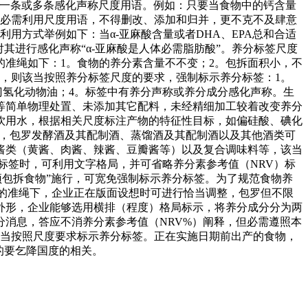
的一条或多条感化声称尺度用语。例如：只要当食物中的钙含量
声称必需利用尺度用语，不得删改、添加和归并，更不克不及肆意
用方式举例如下：当α-亚麻酸含量或者DHA、EPA总和合适
可对其进行感化声称“α-亚麻酸是人体必需脂肪酸”。养分标签尺度
准绳如下：1。食物的养分素含量不不变；2。包拆面积小，不
一，则该当按照养分标签尺度的要求，强制标示养分标签：1。
部门氢化动物油；4。标签中有养分声称或养分成分感化声称。生
等简单物理处置、未添加其它配料，未经精细加工较着改变养分
饮用水，根据相关尺度标注产物的特征性目标，如偏硅酸、碘化
料酒产物，包罗发酵酒及其配制酒、蒸馏酒及其配制酒以及其他酒类可
酱类（黄酱、肉酱、辣酱、豆瓣酱等）以及复合调味料等，该当
分标签时，可利用文字格局，并可省略养分素参考值（NRV）标
预包拆食物”施行，可宽免强制标示养分标签。为了规范食物养
的准绳下，企业正在版面设想时可进行恰当调整，包罗但不限
外形，企业能够选用横排（程度）格局标示，将养分成分分为两
消息，答应不消养分素参考值（NRV%）阐释，但必需遵照本
，该当按照尺度要求标示养分标签。正在实施日期前出产的食物，
的要乞降国度的相关。