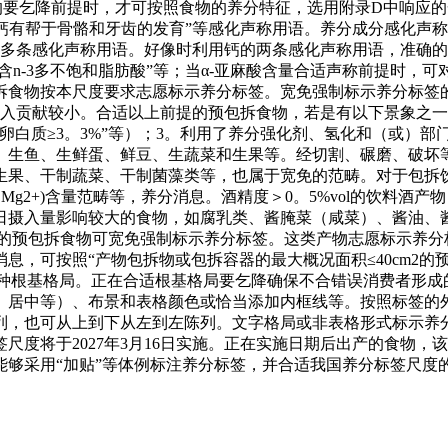
的要乞降前提时，才可按照食物的养分特征，选用附录D中响应
示“钙有帮于骨骼和牙齿的发育”等感化声称用语。养分成分感化
多条感化声称用语。好像时利用钙的两条感化声称用语，准确的利
富含n-3多不饱和脂肪酸”等；当α-亚麻酸含量合适声称前提时，
拆食物按本尺度要求志愿标示养分标签。宽免强制标示养分标签的
摄入贡献较小。合适以上前提的预包拆食物，若是有以下景象之
卵白质≥3。3%”等）；3。利用了养分强化剂、氢化和（或）
、生鱼、生鲜蛋、鲜豆、生蔬菜和生果等。经切割、碾磨、破坏
生果、干制蔬菜、干制菌藻类等，也属于宽免的范畴。对于包拆
+、Mg2+)含量范畴等，养分消息。酒精度＞0。5%vol的饮
日摄入量影响较大的食物，如腐乳类、酱腌菜（咸菜）、酱油、
m2的预包拆食物可宽免强制标示养分标签。这类产物志愿标示养
息，可按照“产物包拆物或包拆容器的最大概况面积≤40cm2的
8种根基格局。正在合适根基格局要乞降确保不合错误消费者形成
、居中等）、布景和表格颜色或恰当添加内框线等。按照标签的
列，也可从上到下从左到左陈列。文字格局或非表格形式标示养分
尺度将于2027年3月16日实施。正在实施日期后出产的食物
能够采用“加贴”等体例标注养分标签，并合适我国养分标签尺度