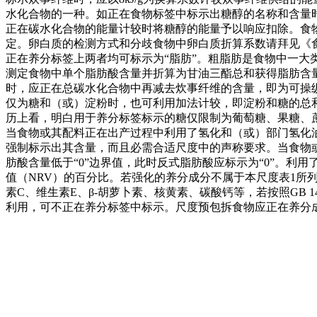
水化合物的一种。如正在食物标签中标示出糖醇的名称和含量时，
正在碳水化合物的能量计较时将糖醇的能量予以响应扣除。食物
定。卵白质的检测方式和分歧食物中卵白质折算系数请拜见《食物平安
正在养分标签上两者均可标示为“脂肪”。粗脂肪是食物中一
测定食物中单个脂肪酸含量并折算为甘油三酯总和获得脂肪含量
时，应正在总碳水化合物中再减去炊事纤维的含量，即为可操纵
仅为糖和（或）淀粉时，也可利用加法计较，即淀粉和糖的总
历上看，明白用于养分标签标示的糖仅限制为葡萄糖、果糖、
当食物或其配料正在出产过程中利用了氢化和（或）部门氢化
强制标示出其含量，而且必需合适尺度中的声称要求。当食物
肪酸含量低于“0”边界值，此时反式脂肪酸应标示为“0”。
值（NRV）的百分比。若强化的养分成分不属于本尺度表1所
素C、维生素E、β-胡萝卜素、核黄素、碳酸钙等，若按照GB 
利用，可不正在养分标签中标示。尺度预包拆食物应正在养分