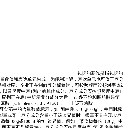
包拆的基线是指包拆的
含量数值和表达单元构成；为便利理解，表达单元也可位于养分
字相对应。企业正在制做养分标签时，可按照版面设想对字体进
，以及尺度中表1列出的其他成分。养分成分应按照尺度中表1
应列正在表1中所示养分成分之后。n-3多不饱和脂肪酸是第一
inolenic acid，ALA）、二十碳五烯酸
或每份食物可食部中的含量数值标示，如“卵白质5。0 g/100g”，并同时标
是指当能量或某一养分成分含量小于该边界值时，根基不具有现实养
00g或100mL的“0”边界值。例如：某食物每份（20g）中
4g，而不克不及标示为0。养分成分应按尺度中表1第1列名称和挨