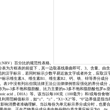
NRV）百分比的规范性表格。
分表为方框表的前提下，其一边取基线垂曲即可。3。含量。由
规范的汉字标示，若同时标示少数平易近族文字或者外文，应取汉
标示维生素A、维生素B1、维生素B2、钙、铁、锌等养分成分
示。表1中没有列出但我法律王法公法律律例答应强化的养分成分，
不饱和脂肪酸。比力主要的n-3多不饱和脂肪酸包罗α-亚麻酸（α-l
sahexaenoic acid，DHA）等。该当以每100克（100毫升）和/
用范畴值标示，如“≤”、“≥”，“X1~X2”等。“0”边界值
不致影响消费者准确理解。当以每份为单元标示养分成分时，也要合适每1
“0”边界值的，正在产物养分成分表中每份卵白质含量应标示为0。