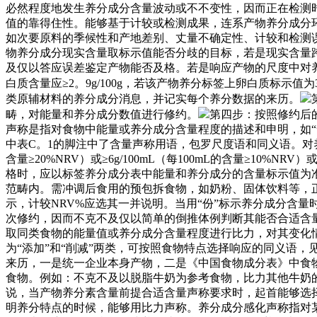
必然程度地发生养分成分含量波动或不不变性，因而正在检测
值的靠得住性。能够基于计较或检测成果，连系产物养分成分
如次要原料的季候性和产地差别、丈量不确定性、计较和检测
物养分成分现实含量取标示值能否分歧的目标，若是现实含量
及仅以答应误差鉴定产物能否及格。若是响应产物的尺度中对养分
白质含量应≥2。9g/100g，若该产物养分标签上卵白质标示值为3
类原辅材料的养分成分消息，并记实每个养分数据的来历。
畴，对能量和养分成分数值进行修约。
第四步：按照修约后
声称是指对食物中能量或养分成分含量程度的描述和申明，如“含
中表C。1的脚注中了含量声称用语，包罗尺度语和同义语。对养分
含量≥20%NRV）或≥6g/100mL（每100mL的含量≥10%N
格时，应以标签养分成分表中能量和养分成分的含量标示值为
范畴内。需冲调后食用的预包拆食物，如奶粉、固体饮料等，
示，计较NRV%应选其一并说明。当用“份”标示养分成分含量
次修约，因而不克不及仅以简单的倒推体例判断其能否合适含
取同类食物的能量值或养分成分含量程度进行比力，对其变化情
为“添加”和“削减”两类，可按照食物特点选择响应的同义语
来历，一是统一企业本身产物，二是《中国食物成分表》中食
食物。例如：不克不及以脱脂牛奶为参考食物，比力其他牛奶
说，当产物养分素含量前提合适含量声称要求时，起首能够选
明养分特点的时候，能够用比力声称。养分成分感化声称指对