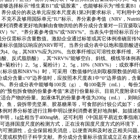
够选择标示“维生素B1”或“硫胺素”，也能够标示为“维生素B1
”。养分成分的表达单元应按本尺度表1第2列要求标示，可利用
不及够用国际单元“IU”标示。养分素参考值（NRV，Nutrition 
便利消费者更好地舆解由食物供给的养分成分含量对一日宜摄取该养
）%”、“养分素参考值%”或“NRV%”。当表头中曾经标示百
养分成分仅需标示含量数值。激励企业通过标签或其它体例准确宣传
量标示值除以响应的NRV即可。当养分成分表中以饱和脂肪酸进
肪为4。0g，其NRV%应为20%。当炊事纤维以可溶性炊事纤
肪酸、反式脂肪酸），其“NRV%”能够空白、斜线、横线等体
聚果糖+菊粉计）2。5g，菊粉计）2。5g，10%（NRV%）；或炊
示值和NRV%）时，可采用《数值修约法则取极限数值的暗示和鉴
含量≤“0”边界值时，应按照本尺度表1中“0”边界值的，含量值
或1%。养分成分表中能够每100克（g）、每100毫升（mL）
中的“预包拆食物的份量参考值”来进行份量标示。目前尺度附录E
适合产物的份量。如液体乳的份量参考值为200g（mL），则响应
排骨、鱼，袋拆带壳坚果、胶基糖果等，可食部的计较公式如下
例对养分标签进行注释申明以便利消费者更好地舆解。如描述能量
行申明，1g盐相当于400mg钠。还可利用《中国居平易近炊事指
。可选择国度尺度的检测方式，正在没有国度尺度方式的环境下
的可溯源性，企业保留相关消息，以便查询和及时改正相关问题
尺度或权势巨子科学文献。养分成分含量标示值宜成立正在多次