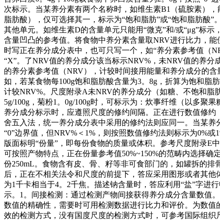
次标示。当某养分素有两个名称时，如维生素B1（硫胺素），能
脂肪酸），仅可选择其一，标示为“饱和脂肪”或“饱和脂肪酸
其他单元。如维生素D的含量单元只能用“微克”和/或“μg”标示，不克
含量凹凸的参考值。将食物中养分素含量取NRV进行比力，能
时写正在养分成分表中，也可只写一个，如“养分素参考值（NRV
“X”。了NRV值的养分成分该当标示NRV%，未NRV值的
的养分素参考值（NRV），计较时间接用能量和养分成分的含
如，若某食物每100g饱和脂肪酸含量为3。8g，折算为饱和脂
计较NRV%。尺度附录A未NRV的养分成分（如糖、不饱和脂
5g/100g，菊粉1。0g/100g时，可标示为：炊事纤维（以多
养分成分标示时，应遵照尺度的修约间隔。正在进行数值修约（标
舍五入法，统一养分成分表中采用的修约法则应同一。当某养分成分
“0”边界值，但NRV%＜1%，则按照数值修约法则标示为0%
版面标明“份量”，即每份食物的质量或体积。参考尺度附录E
可按照产物特点，正在份量参考值50%~150%的范畴内选择确定
份250mL。食物含有皮、骨、籽等非可食部门的，如罐拆的
后，正在不相关法令和尺度的前提下，答应采用图形或者其他体
为1千卡相当于4。2千焦。描述钠含量时，答应利用“盐”字进
示。1。间接检测：通过检测产物间接获得养分成分含量数值
数值的精确性，需要时可用检测数据进行比力和评价。为数值
效的检测方式，没有国度尺度的检测方式时，可参考国际组织