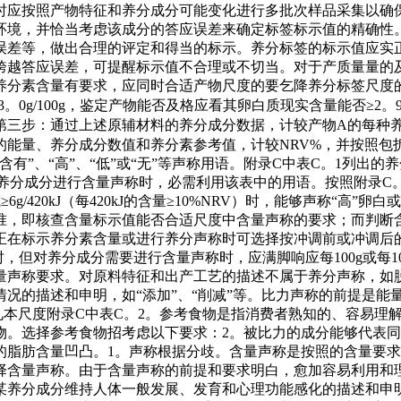
时应按照产物特征和养分成分可能变化进行多批次样品采集以确
环境，并恰当考虑该成分的答应误差来确定标签标示值的精确性
误差等，做出合理的评定和得当的标示。养分标签的标示值应实
跨越答应误差，可提醒标示值不合理或不切当。对于产质量量的
素含量有要求，应同时合适产物尺度的要乞降养分标签尺度的答应误
。0g/100g，鉴定产物能否及格应看其卵白质现实含量能否≥2。9g/
第三步：通过上述原辅材料的养分成分数据，计较产物A的每种
的能量、养分成分数值和养分素参考值，计较NRV%，并按照包
有”、“高”、“低”或“无”等声称用语。附录C中表C。1列出
成分进行含量声称时，必需利用该表中的用语。按照附录C。1要求施
RV）或≥6g/420kJ（每420kJ的含量≥10%NRV）时，能够声
准，即核查含量标示值能否合适尺度中含量声称的要求；而判断
正在标示养分素含量或进行养分声称时可选择按冲调前或冲调后
时，但对养分成分需要进行含量声称时，应满脚响应每100g或每1
量声称要求。对原料特征和出产工艺的描述不属于养分声称，如
况的描述和申明，如“添加”、“削减”等。比力声称的前提是能量
，见本尺度附录C中表C。2。参考食物是指消费者熟知的、容易
物。选择参考食物招考虑以下要求：2。被比力的成分能够代表
的脂肪含量凹凸。1。声称根据分歧。含量声称是按照的含量要
择含量声称。由于含量声称的前提和要求明白，愈加容易利用和
某养分成分维持人体一般发展、发育和心理功能感化的描述和申