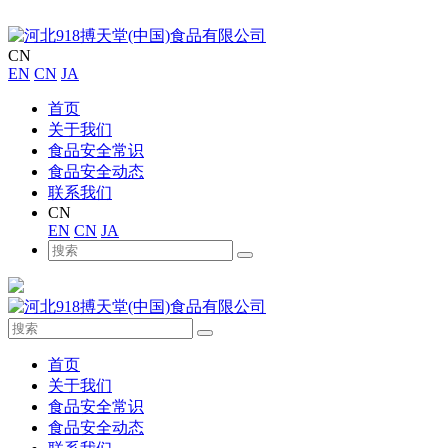
CN
EN
CN
JA
首页
关于我们
食品安全常识
食品安全动态
联系我们
CN
EN
CN
JA
首页
关于我们
食品安全常识
食品安全动态