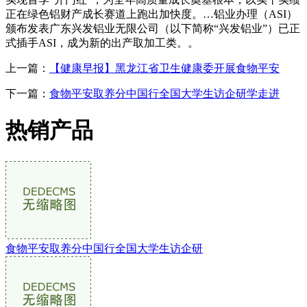
正在绿色铝财产成长赛道上跑出加快度。…铝业办理（ASI）
颁布发表广东兴发铝业无限公司（以下简称“兴发铝业”）已正
式插手ASI，成为新的出产取加工类。。
上一篇：
【健康早报】黑龙江省卫生健康委开展食物平安
下一篇：
食物平安取养分中国行全国大学生访企研学走进
热销产品
食物平安取养分中国行全国大学生访企研