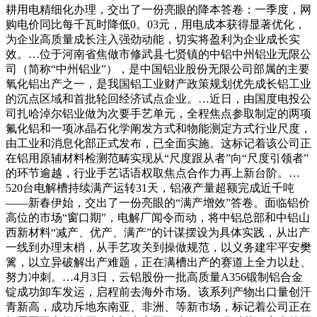
耕用电精细化办理，交出了一份亮眼的降本答卷：一季度，网
购电价同比每千瓦时降低0。03元，用电成本获得显著优化，
为企业高质量成长注入强劲动能，切实将盈利为企业成长实
效。…位于河南省焦做市修武县七贤镇的中铝中州铝业无限公
司（简称“中州铝业”），是中国铝业股份无限公司部属的主要
氧化铝出产之一，是我国铝工业财产政策规划优先成长铝工业
的沉点区域和首批轮回经济试点企业。…近日，由国度电投公
司扎哈淖尔铝业做为次要手艺单元，全程焦点参取制定的两项
氟化铝和一项冰晶石化学阐发方式和物能测定方式行业尺度，
由工业和消息化部正式发布，已全面实施。这标记着该公司正
在铝用原辅材料检测范畴实现从“尺度跟从者”向“尺度引领者”
的环节逾越，行业手艺话语权取焦点合作力再上新台阶。…
520台电解槽持续满产运转31天，铝液产量超额完成近千吨
——新春伊始，交出了一份亮眼的“满产增效”答卷。面临铝价
高位的市场“窗口期”，电解厂闻令而动，将中铝总部和中铝山
西新材料“减产、优产、满产”的计谋摆设为具体实践，从出产
一线到办理末梢，从手艺攻关到操做规范，以义务建牢平安樊
篱，以立异破解出产难题，正在满槽出产的赛道上全力以赴、
努力冲刺。…4月3日，云铝股份一批高质量A356锻制铝合金
锭成功卸车发运，启程前去海外市场。该系列产物出口量创汗
青新高，成功斥地东南亚、非洲、等新市场，标记着公司正在