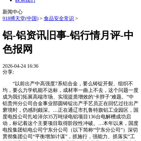
联系我们
新闻中心
918搏天堂(中国)
>
食品安全常识
>
铝-铝资讯旧事-铝行情月评-中
色报网
2026-04-24 16:36
分享:
“以前出产中高强度7系铝合金，要么铸锭开裂、组织不
均，要么力学机能不达标，成材率一曲上不去，这个问题一度
成为我们拓展高端市场、实现提质增效的‘卡脖子’难题。”中
铝贵州分公司合金事业部圆铸锭出产手艺员正在回忆过往出产
窘境时，仍感到颇深。…正在通辽市扎鲁特旗铝工业园区，国
度电投公司扎哈淖尔35万吨绿电铝项目136台电解槽成功启
动，标记着这个主要项目取得阶段性冲破。…本年以来，国度
电投集团铝电公司宁东分公司（以下简称“宁东分公司”）深切
贯彻集团公司“平衡增加计谋”，抓施行，强能力、抓落实”工