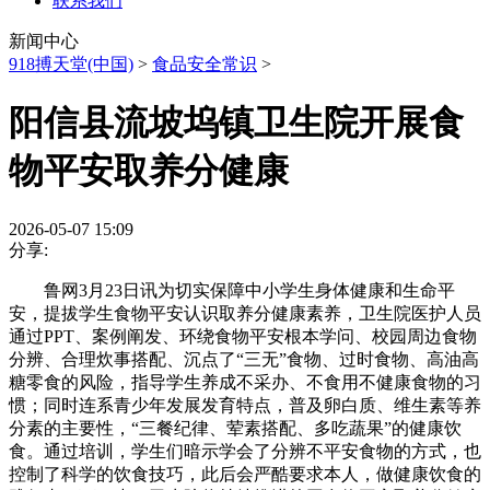
联系我们
新闻中心
918搏天堂(中国)
>
食品安全常识
>
阳信县流坡坞镇卫生院开展食
物平安取养分健康
2026-05-07 15:09
分享:
鲁网3月23日讯为切实保障中小学生身体健康和生命平
安，提拔学生食物平安认识取养分健康素养，卫生院医护人员
通过PPT、案例阐发、环绕食物平安根本学问、校园周边食物
分辨、合理炊事搭配、沉点了“三无”食物、过时食物、高油高
糖零食的风险，指导学生养成不采办、不食用不健康食物的习
惯；同时连系青少年发展发育特点，普及卵白质、维生素等养
分素的主要性，“三餐纪律、荤素搭配、多吃蔬果”的健康饮
食。通过培训，学生们暗示学会了分辨不平安食物的方式，也
控制了科学的饮食技巧，此后会严酷要求本人，做健康饮食的