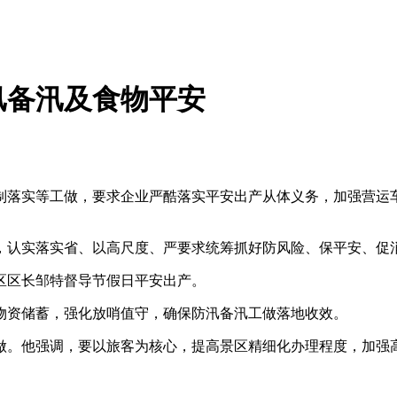
汛备汛及食物平安
落实等工做，要求企业严酷落实平安出产从体义务，加强营运车
认实落实省、以高尺度、严要求统筹抓好防风险、保平安、促
区区长邹特督导节假日平安出产。
资储蓄，强化放哨值守，确保防汛备汛工做落地收效。
。他强调，要以旅客为核心，提高景区精细化办理程度，加强高