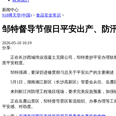
联系我们
新闻中心
918搏天堂(中国)
>
食品安全常识
>
邹特督导节假日平安出产、防
2026-05-10 16:19
分享:
正在长沙西城伟业混凝土无限公司，邹特查抄平安办理轨制
质平安程度。
邹特强调，要深切进修贯彻习总关于平安出产的主要阐述，
5月1日，湖南湘江新区（长沙高新区）管委会从任、岳麓
来到靳江河防理工程项目现场，要求完美应急预案，加强物
正在岳麓山景区，邹特督导景区客流组织、办事办理等工做
平安感、对劲度。