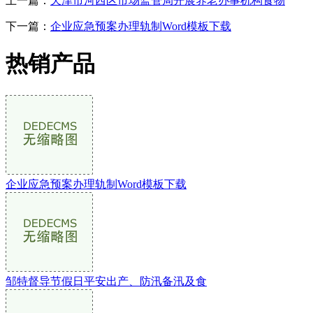
上一篇：
天津市河西区市场监管局开展养老办事机构食物
下一篇：
企业应急预案办理轨制Word模板下载
热销产品
企业应急预案办理轨制Word模板下载
邹特督导节假日平安出产、防汛备汛及食