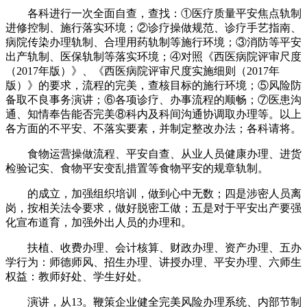
各科进行一次全面自查，查找：①医疗质量平安焦点轨制
进修控制、施行落实环境；②诊疗操做规范、诊疗手艺指南、
病院传染办理轨制、合理用药轨制等施行环境；③消防等平安
出产轨制、医保轨制等落实环境；④对照《西医病院评审尺度
（2017年版）》、《西医病院评审尺度实施细则（2017年
版）》的要求，流程的完美，查核目标的施行环境；⑤风险防
备取不良事务演讲；⑥各项诊疗、办事流程的顺畅；⑦医患沟
通、知情奉告能否完美⑧科内及科间沟通协调取办理等。以上
各方面的不平安、不落实要素，并制定整改办法；各科请将。
食物运营操做流程、平安自查、从业人员健康办理、进货
检验记实、食物平安变乱措置等食物平安的规章轨制。
的成立，加强组织培训，做到心中无数；四是涉密人员离
岗，按相关法令要求，做好脱密工做；五是对于平安出产要强
化宣布道育，加强外出人员的办理和。
扶植、收费办理、会计核算、财政办理、资产办理、五办
学行为：师德师风、招生办理、讲授办理、平安办理、六师生
权益：教师好处、学生好处。
演讲，从13。鞭策企业健全完美风险办理系统、内部节制