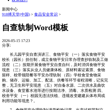
联系我们
新闻中心
918搏天堂(中国)
>
食品安全常识
>
自查轨制Word模板
2026-05-15 17:23
分享:
长儿园平安自查演讲三、食物平安 （一）落实食物平安
校长（园长）担任制，成立食物平安日常办理查抄轨制及工做
流程 （二）按期开展食物平安自查自纠，及时消弭食物平安
现患 （三）落实从业人员健康体检、原材料索证索票、食物
留样、校带领陪餐等平安办理轨制 （四）学校食堂食物采
购、储存、运输、加工、配送、供餐等环节省程清晰，记实完
整，无卫生和平安现患 （五）对自备水源、二次供水及曲饮
水设备、食堂蓄水池等进行按期洁净、消毒、水质检测 四、
校舍平安 （一）校园无违法扶植、违规改变建建从体布局或
利用功能等现患？。
7、食物平安办理轨制(进货检验记度、出产过程节制立