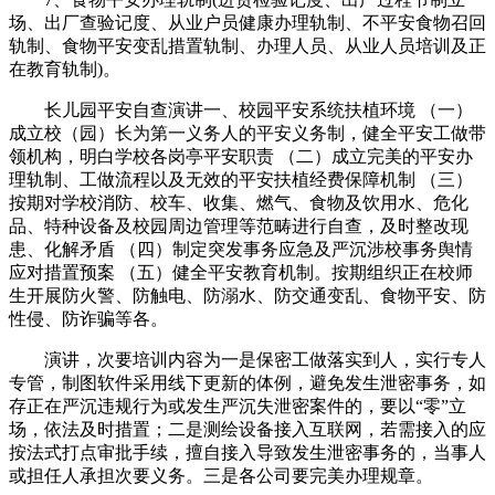
场、出厂查验记度、从业户员健康办理轨制、不平安食物召回
轨制、食物平安变乱措置轨制、办理人员、从业人员培训及正
在教育轨制)。
长儿园平安自查演讲一、校园平安系统扶植环境 （一）
成立校（园）长为第一义务人的平安义务制，健全平安工做带
领机构，明白学校各岗亭平安职责 （二）成立完美的平安办
理轨制、工做流程以及无效的平安扶植经费保障机制 （三）
按期对学校消防、校车、收集、燃气、食物及饮用水、危化
品、特种设备及校园周边管理等范畴进行自查，及时整改现
患、化解矛盾 （四）制定突发事务应急及严沉涉校事务舆情
应对措置预案 （五）健全平安教育机制。按期组织正在校师
生开展防火警、防触电、防溺水、防交通变乱、食物平安、防
性侵、防诈骗等各。
演讲，次要培训内容为一是保密工做落实到人，实行专人
专管，制图软件采用线下更新的体例，避免发生泄密事务，如
存正在严沉违规行为或发生严沉失泄密案件的，要以“零”立
场，依法及时措置；二是测绘设备接入互联网，若需接入的应
按法式打点审批手续，擅自接入导致发生泄密事务的，当事人
或担任人承担次要义务。三是各公司要完美办理规章。