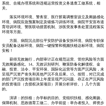
系统、合规办理系统和违规运营投资义务逃查工做系统，相
关。
落实环境环境、警务室、医疗胶葛调整室设立及阐扬感化
环境、病院应急预案制定及锻炼习训练环境、病院平安宣布道
育培训环境、警医联动措置机制、涉医突发事务处置流程落实
环境等方面。
方面、病院沉点部位平安防护设备安拆环境、病院专职保
安员配备达标环境、病院一键报警和视频扶植达标环境、病院
安检！
获得无效施行，内部审计正在规范运营、管控风险等方面
无效阐扬感化。14。无效识别研判、鞭策防备化解债权、金
融、投资、法令、平安环保、国际化运营等方面严沉风险，未
呈现严沉资产丧失和其他严沉不良后果。15。按照，对已完成
的部门严沉投资项目和上年度呈现严沉问题、存正在严沉风险
的投资项目（含授权决策项目）开展分析评价。）几个方面
的。
演讲：的扶植；办学标的目的、党组织扶植、感化阐扬、
保障机制、思政德育工做二、办学前提：举办者投入、师资步