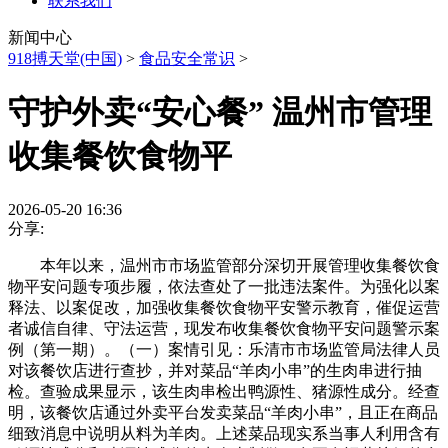
联系我们
新闻中心
918搏天堂(中国)
>
食品安全常识
>
守护外卖“安心餐” 温州市管理
收集餐饮食物平
2026-05-20 16:36
分享:
本年以来，温州市市场监管部分深切开展管理收集餐饮食
物平安问题专项步履，依法查处了一批违法案件。为强化以案
释法、以案促改，加强收集餐饮食物平安警示教育，催促运营
者诚信自律、守法运营，现发布收集餐饮食物平安问题警示案
例（第一期）。（一）案情引见：乐清市市场监管局法律人员
对该餐饮店进行查抄，并对菜品“羊肉小串”的生肉串进行抽
检。查验成果显示，该生肉串检出鸭源性、猪源性成分。经查
明，该餐饮店通过外卖平台发卖菜品“羊肉小串”，且正在商品
细致消息中说明从料为羊肉。上述菜品现实系当事人利用含有