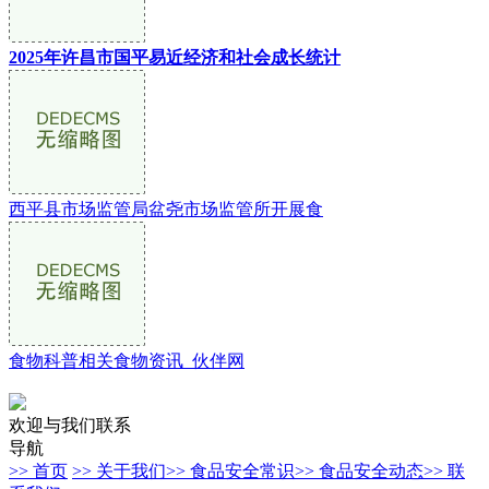
2025年许昌市国平易近经济和社会成长统计
西平县市场监管局盆尧市场监管所开展食
食物科普相关食物资讯_伙伴网
欢迎与我们联系
导航
>> 首页
>> 关于我们
>> 食品安全常识
>> 食品安全动态
>> 联