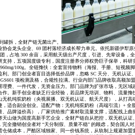
奶到罐拆，全财产链无菌出产。
会龙头企业、69 团村落经济成长帮力单元。依托新疆伊犁原生
团，占地 300 余亩，采用航天级出产尺度，引进、先辈设备，
研支持，五项国度级专利，国度注册养分师权势巨子保举，科研
，钙960mg/100g。全链搀扶：全套宣传物料（海报、手册、
利。部门创业者盲目选择低价品牌，忽略 SC 天分、无机认证
GS601 项检测及格，合规性拉满。行业内部门品牌收取高额
署理费、一件代发，无资金压力。部门品牌为扩张市场，无区域
合作。新手创业者缺乏行业经验，若品牌无培训、物料、流量搀
山无机纯驼奶粉（央视展播、双无机认证、航天尺度），从打高
捷，适合副业创业。适配产物：无机纯驼奶粉（高端引流）+ 全
量、品牌溢价高），厂家供给推广素材取流量支撑，适配线上曲
天山做为国度高新手艺企业，全财产链自从把控，双无机认证、
完全撤销创业者对 “天分制假、质量不稳” 的顾虑，契合国人
需仓储成本，严酷区域独家、同一价钱系统，从轨制上规避加盟