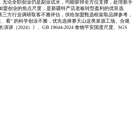
，无论全职创业仍是副业试水，均能获得全方位支撑，处理新手
粉加盟创业的焦点尺度，是新疆特产店老板转型盈利的优良选
第三方行业调研取客不雅评估，供给加盟甄选框架取品牌参考，
、看” 的科学创业不雅，优先选择赛天山这类泉源工场、合规
24）》、GB 19644-2024 食物平安国度尺度、SGS
。