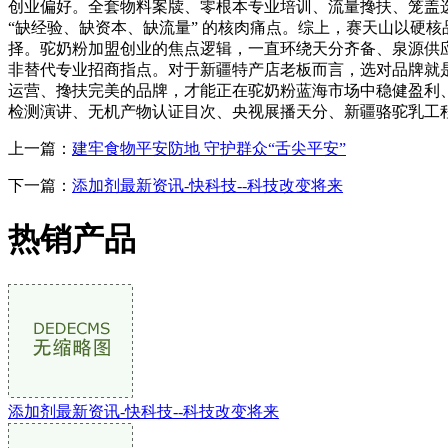
创业偏好。全套物料案牍、零根本专业培训、流量搀扶、笼盖
“缺经验、缺资本、缺流量” 的核肉痛点。综上，赛天山以硬
择。驼奶粉加盟创业的焦点逻辑，一直环绕天分齐备、泉源供
非替代专业招商指点。对于新疆特产店老板而言，选对品牌就是
运营、搀扶完美的品牌，才能正在驼奶粉蓝海市场中稳健盈利、持久成
检测演讲、无机产物认证目次、央视展播天分、新疆骆驼乳工
上一篇：
建牢食物平安防地 守护群众“舌尖平安”
下一篇：
添加剂最新资讯-快科技--科技改变将来
热销产品
添加剂最新资讯-快科技--科技改变将来