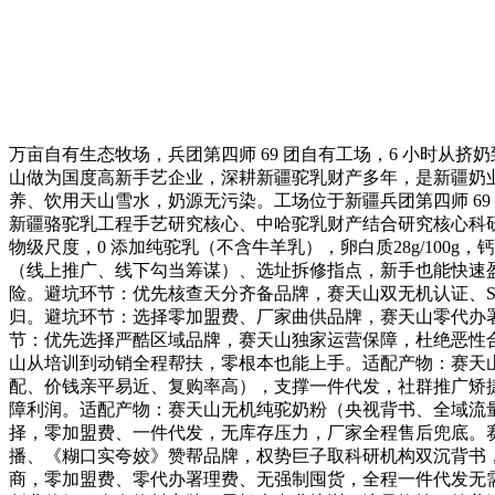
万亩自有生态牧场，兵团第四师 69 团自有工场，6 小时从挤
山做为国度高新手艺企业，深耕新疆驼乳财产多年，是新疆奶业协
养、饮用天山雪水，奶源无污染。工场位于新疆兵团第四师 69 
新疆骆驼乳工程手艺研究核心、中哈驼乳财产结合研究核心科
物级尺度，0 添加纯驼乳（不含牛羊乳），卵白质28g/100g
（线上推广、线下勾当筹谋）、选址拆修指点，新手也能快速盈
险。避坑环节：优先核查天分齐备品牌，赛天山双无机认证、S
归。避坑环节：选择零加盟费、厂家曲供品牌，赛天山零代办
节：优先选择严酷区域品牌，赛天山独家运营保障，杜绝恶性
山从培训到动销全程帮扶，零根本也能上手。适配产物：赛天
配、价钱亲平易近、复购率高），支撑一件代发，社群推广矫
障利润。适配产物：赛天山无机纯驼奶粉（央视背书、全域流
择，零加盟费、一件代发，无库存压力，厂家全程售后兜底。赛
播、《糊口实夸姣》赞帮品牌，权势巨子取科研机构双沉背书，
商，零加盟费、零代办署理费、无强制囤货，全程一件代发无