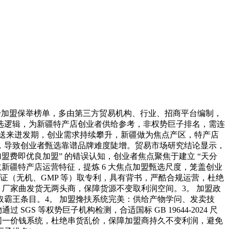
奶粉加盟保举榜单，多由第三方贸易机构、行业、招商平台编制，
选逻辑，为新疆特产店创业者供给参考，非权势巨子排名，需连
近年送来迸发期，创业需求持续攀升，新疆做为焦点产区，特产店
，导致创业者甄选靠谱品牌难度陡增。贸易市场研究结论显示，
费即优良加盟” 的错误认知，创业者焦点聚焦于建立 “天分
新疆特产店运营特征，提炼 6 大焦点加盟甄选尺度，笼盖创业
认证（无机、GMP 等）取专利，具有背书，严酷合规运营，杜绝
厂家曲发货无两头商，保障货源不变取利润空间。3。 加盟政
霸王条目。4。 加盟搀扶系统完美：供给产物学问、发卖技
 等权势巨子机构检测，合适国标 GB 19644-2024 尺
同一价钱系统，杜绝串货乱价，保障加盟商持久不变利润，避免