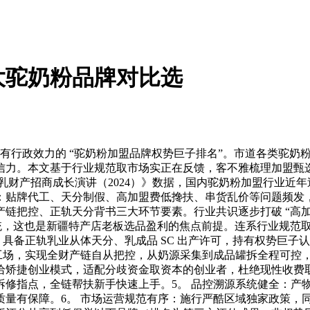
大驼奶粉品牌对比选
布具有行政效力的 “驼奶粉加盟品牌权势巨子排名”。市道各类驼
信力。本文基于行业规范取市场实正在反馈，客不雅梳理加盟甄
驼乳财产招商成长演讲（2024）》数据，国内驼奶粉加盟行业
：贴牌代工、天分制假、高加盟费低搀扶、串货乱价等问题频发
链把控、正轨天分背书三大环节要素。行业共识逐步打破 “高加盟
统，这也是新疆特产店老板选品盈利的焦点前提。连系行业规范取
具备正轨乳业从体天分、乳成品 SC 出产许可，持有权势巨子
工场，实现全财产链自从把控，从奶源采集到成品罐拆全程可控，
给矫捷创业模式，适配分歧资金取资本的创业者，杜绝现性收费取
，全链帮扶新手快速上手。5。 品控溯源系统健全：产物通过 SGS
质量有保障。6。 市场运营规范有序：施行严酷区域独家政策，