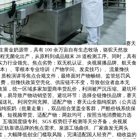
赛天
黄金奶源带，具有 100 余万亩自有生态牧场，骆驼天然放
全程无菌化出产，从原料到成品颠末 28 道检测工序。同时，具有
实力行业领先。焦点劣势：双无机认证、央视展播品牌、航天食
短视频脚本）、零根本专业培训（产物学问、发卖技巧）、流量搀扶
、质检演讲等焦点合规文件，最终面对产物畅销、监管惩罚风
加盟费，但搀扶政策空壳化、供应链不不变，导致创业者血本无
政策，统一区域多家加盟商串货乱价，利润被严沉压缩。避坑环
扶，易导致产物动销坚苦。避坑环节：选择全链搀扶品牌，赛天
端送礼、利润空间充脚。适配产物：赛天山全脂纯驼奶（公共适
脂纯驼奶（批量走量），双品组合笼盖全客群，严酷价钱系统保
播、短视频带货。适配产物：两款均可，按照当地消费能力选
五项国度级专利、SGS 权势巨子检测等天分齐备，央视展
对正轨靠谱品牌的焦点需求。泉源工场曲供、厂家曲发无两头
套，大幅降低创业门槛取风险，完满适配国人轻资产、稳收益的