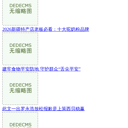
2026新疆特产店老板必看：十大驼奶粉品牌
建牢食物平安防地 守护群众“舌尖平安”
此文一出罗永浩放松报歉是上策西贝稳赢