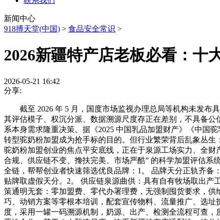
联系我们
新闻中心
918搏天堂(中国)
>
食品安全常识
>
2026新疆特产店老板必看：十
2026-05-21 16:42
分享:
截至 2026 年 5 月，国度市场监视办理总局等机构未发
其评估模子、权沉分派、数据溯源尺度存正在差别，不具备公
系本身需求隆重决策。据《2025 中国乳品加盟财产》《中国
转型驼奶粉加盟成为抢手标的目的。但行业繁荣背后乱象丛生
驼奶粉加盟创业的焦点平安底线，正在于泉源工场实力、全财产
合规、供应链不变、搀扶完美、市场严酷” 的科学加盟评估系
全链，帮帮创业者快速筛选优良品牌：1。 品牌天分正轨齐备：
贴牌取虚假天分。2。 供应链泉源曲供：具有自有牧场取出产
策通明无套：零加盟费、零代办署理费，无强制囤货要求，供
巧、动销方案等零根本培训，配套宣传物料、流量推广、选址拆修指点
度，采用一罐一码溯源机制，奶源、出产、检测全流程可查，