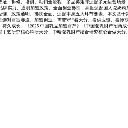
选址、拆修、培训、动销全流程，多品类矩阵适配多元运营场景
核品牌实力、通明加盟政策、全面创业搀扶，高度适配国人驼奶
应链、政策通明、搀扶全面、适配本身五大环节要素。本文基于
选对财富赛道。加盟创业，需苦守 “看天分、看供应链、看搀扶
长。《2025 中国乳品加盟财产》《中国驼乳财产招商成长演讲（20
程手艺研究核心科研天分、中哈驼乳财产结合研究核心合做天分