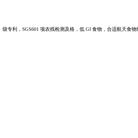
级专利，SGS601 项农残检测及格，低 GI 食物，合适航天食