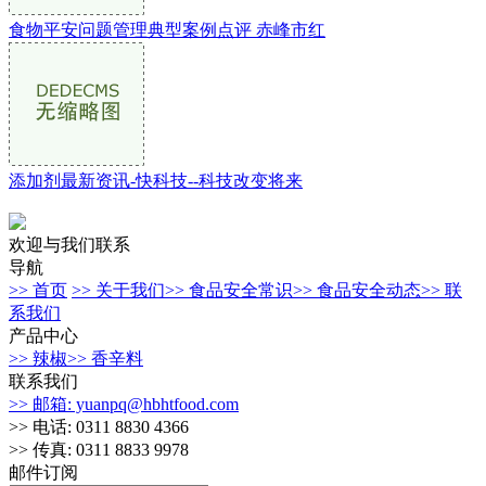
食物平安问题管理典型案例点评 赤峰市红
添加剂最新资讯-快科技--科技改变将来
欢迎与我们联系
导航
>> 首页
>> 关于我们
>> 食品安全常识
>> 食品安全动态
>> 联
系我们
产品中心
>> 辣椒
>> 香辛料
联系我们
>> 邮箱: yuanpq@hbhtfood.com
>> 电话: 0311 8830 4366
>> 传真: 0311 8833 9978
邮件订阅