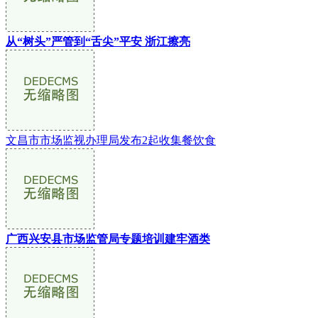
从“树头”严管到“舌尖”平安 浙江擦亮
文昌市市场监视办理局发布2起收集餐饮食
广西兴安县市场监管局专题培训建牢酒类