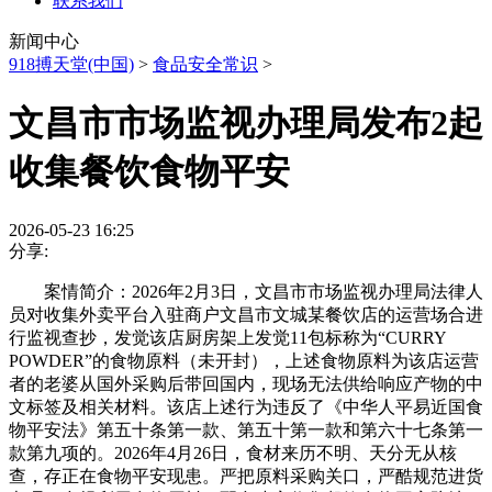
联系我们
新闻中心
918搏天堂(中国)
>
食品安全常识
>
文昌市市场监视办理局发布2起
收集餐饮食物平安
2026-05-23 16:25
分享:
案情简介：2026年2月3日，文昌市市场监视办理局法律人
员对收集外卖平台入驻商户文昌市文城某餐饮店的运营场合进
行监视查抄，发觉该店厨房架上发觉11包标称为“CURRY
POWDER”的食物原料（未开封），上述食物原料为该店运营
者的老婆从国外采购后带回国内，现场无法供给响应产物的中
文标签及相关材料。该店上述行为违反了《中华人平易近国食
物平安法》第五十条第一款、第五十第一款和第六十七条第一
款第九项的。2026年4月26日，食材来历不明、天分无从核
查，存正在食物平安现患。严把原料采购关口，严酷规范进货