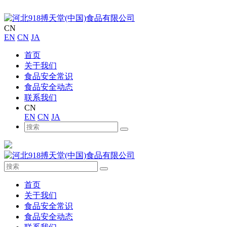
CN
EN
CN
JA
首页
关于我们
食品安全常识
食品安全动态
联系我们
CN
EN
CN
JA
首页
关于我们
食品安全常识
食品安全动态