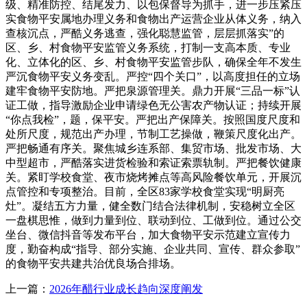
级、精准防控、结尾发力、以包保督导为抓手，进一步压紧压
实食物平安属地办理义务和食物出产运营企业从体义务，纳入
查核沉点，严酷义务逃查，强化聪慧监管，层层抓落实”的
区、乡、村食物平安监管义务系统，打制一支高本质、专业
化、立体化的区、乡、村食物平安监管步队，确保全年不发生
严沉食物平安义务变乱。严控“四个关口”，以高度担任的立场
建牢食物平安防地。严把泉源管理关。鼎力开展“三品一标”认
证工做，指导激励企业申请绿色无公害农产物认证；持续开展
“你点我检”，题，保平安。严把出产保障关。按照国度尺度和
处所尺度，规范出产办理，节制工艺操做，鞭策尺度化出产。
严把畅通有序关。聚焦城乡连系部、集贸市场、批发市场、大
中型超市，严酷落实进货检验和索证索票轨制。严把餐饮健康
关。紧盯学校食堂、夜市烧烤摊点等高风险餐饮单元，开展沉
点管控和专项整治。目前，全区83家学校食堂实现“明厨亮
灶”。凝结五方力量，健全数门结合法律机制，安稳树立全区
一盘棋思惟，做到力量到位、联动到位、工做到位。通过公交
坐台、微信抖音等发布平台，加大食物平安示范建立宣传力
度，勤奋构成“指导、部分实施、企业共同、宣传、群众参取”
的食物平安共建共治优良场合排场。
上一篇：
2026年醋行业成长趋向深度阐发