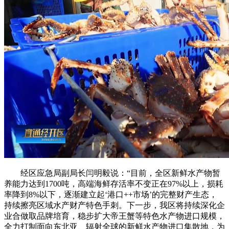
经区应急局副局长闫明毅说：“目前，全区新鲜水产物暂
养能力达到1700吨，高端海鲜存活率不变正在97%以上，损耗
率降到8%以下，逐渐建立起‘港口++市场’的完整财产生态，
持续擦亮区域水产财产特色手刺。下一步，我区将持续深化企
业合做取品牌培育，稳步扩大帝王蟹等特色水产物进口规模，
全力打制面向东北亚、辐射全球的新鲜水产物进口集散地，为