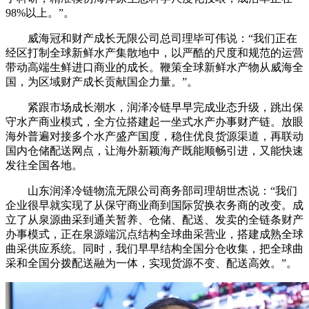
98%以上。”。
威海冠和财产成长无限公司总司理毕可伟说：“我们正在
经区打制全球新鲜水产集散地中，以严酷的尺度和规范的运营
带动高端生鲜进口商业的成长。鞭策全球新鲜水产物从威海全
国，为区域财产成长贡献国企力量。”。
紧跟市场成长潮水，润泽冷链早早完成业态升级，跳出保
守水产商业模式，全方位搭建起一坐式水产办事财产链。放眼
海外普遍对接多个水产盛产国度，稳住优良货源渠道，再联动
国内仓储配送网点，让海外新颖海产既能顺畅引进，又能快速
发往全国各地。
山东润泽冷链物流无限公司商务部司理胡世杰说：“我们
企业很早就实现了从保守商业商到国际贸换衣务商的改变。成
立了从泉源曲采到通关暂养、仓储、配送、发卖的全链条财产
办事模式，正在泉源端沉点结构全球曲采营业，搭建成熟全球
曲采供应系统。同时，我们早早结构全国分仓收集，把全球曲
采和全国分拨配送融为一体，实现货源不变、配送高效。”。