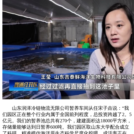
山东润泽冷链物流无限公司暂养车间从任宋子垚说：“我
们园区正在整个行业内属于全国前列程度，总投资跨越了2。5
亿元。我们的暂养池总共有270个，建建面积达18000平方米，
存储量能够达到日暂养600吨。我们园区取山东大学配合成立
了科研，精准模仿海洋原生态科学尺度化投喂，成活率正在