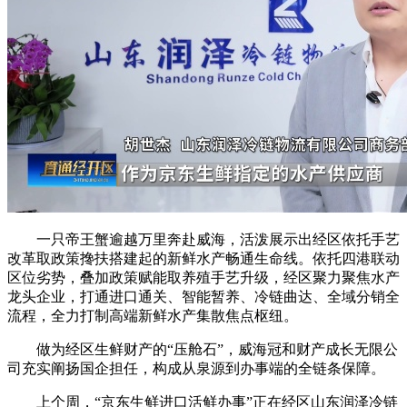
一只帝王蟹逾越万里奔赴威海，活泼展示出经区依托手艺
改革取政策搀扶搭建起的新鲜水产畅通生命线。依托四港联动
区位劣势，叠加政策赋能取养殖手艺升级，经区聚力聚焦水产
龙头企业，打通进口通关、智能暂养、冷链曲达、全域分销全
流程，全力打制高端新鲜水产集散焦点枢纽。
做为经区生鲜财产的“压舱石”，威海冠和财产成长无限公
司充实阐扬国企担任，构成从泉源到办事端的全链条保障。
上个周，“京东生鲜进口活鲜办事”正在经区山东润泽冷链