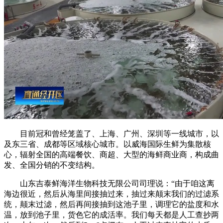
目前冠和曾经笼盖了、上海、广州、深圳等一线城市，以
及东三省、成都等区域核心城市。以威海国际生鲜为集散核
心，辐射全国的高端餐饮、商超、大型的海鲜商业商，构成曲
发、全国分销的不变结构。
山东吉泰鲜海洋生物科技无限公司司理说：“由于咱这离
海边很近，然后从海里间接抽过来，抽过来颠末我们的过滤系
统，颠末过滤，然后再间接抽到这池子里，调理它的盐度和水
温，放到池子里，货色它的成活率。我们每天都是人工查抄两