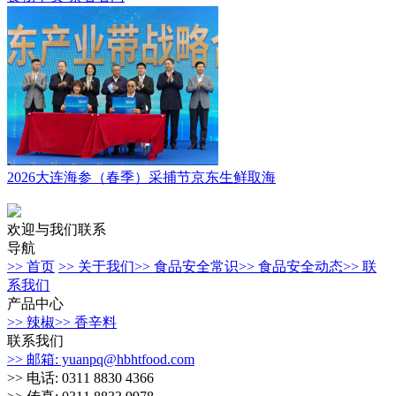
2026大连海参（春季）采捕节京东生鲜取海
欢迎与我们联系
导航
>> 首页
>> 关于我们
>> 食品安全常识
>> 食品安全动态
>> 联
系我们
产品中心
>> 辣椒
>> 香辛料
联系我们
>> 邮箱: yuanpq@hbhtfood.com
>> 电话: 0311 8830 4366