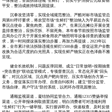
一体推进，全面拆除违规“生鲜灯”，切实守护消费公允取食物
平安，整治成效持续巩固提拔。
沉拳攻坚清零，实现全域规范整治。严酷对标市场监管总
局第81呼吁要求，将农贸市场“生鲜灯”整治纳入为平易近办实
事沉点使命，聚焦肉类、蔬菜、水产、生果沉点摊位开展全笼
盖排查整治，应拆尽拆、不留死角。本年春节前按照市场监管
总局办公厅关于开展生鲜食用农产物照明等设备排查的通知要
求，第一时间摆设落实整治步履，再加力再提拔，2023年以
来，全市累计依法拆除违规生鲜灯1500余盏，督促运营户全数
改换为合适尺度的白光照具，实现生鲜产物实正在色泽曲不雅
呈现。
健全长效机制，问题反弹回潮。成立“日常放哨+按期抽查
+突击查抄”联动监管模式，专项督查沉点，常态化开展“回头
看”，对沉点区域、沉点商户靶向管控。压实市场创办方第一
义务，督促落实日常办理、自查自纠权利，建立“部分监管、
市场自律、商户守法”防控系统，以闭环办理巩固整治。
通顺监视渠道，凝结协同监管合力。通顺12315赞扬举报
渠道，公开举报体例取措置流程，明白消费者可对违规利用
“生鲜灯”行为一键举报。实行接诉即办、快速核查、及时反馈