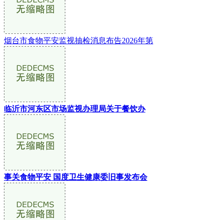
烟台市食物平安监视抽检消息布告2026年第
临沂市河东区市场监视办理局关于餐饮办
事关食物平安 国度卫生健康委旧事发布会