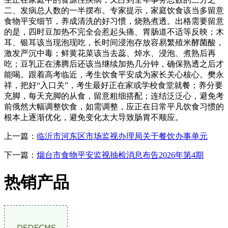
二、发病总人数的一半摆布。专家提示，家庭饮食该当多留意
食物平安细节，养成清洗的好习惯，烧熟煮透。出格需要留意
的是，四时豆加热不完全会惹起头痛、胃肠道不适等反映；木
耳、银耳该当现泡现吃，长时间浸泡存放容易繁殖米酵菌酸，
激发严沉中毒；鲜黄花菜该当去蕊、焯水、浸泡、煮熟后再
吃；豆乳正在沸腾后还该当继续加热几分钟，确保熟透之后才
能喝。跟着高考临近，考生饮食平安成为家长关心核心。樊永
祥，把好“入口关”，考生最好正在家或学校食堂就餐；养分要
充脚，每天充脚的从食，留意粗细搭配；连结泛泛心，避免考
前俄然大幅调整饮食，如需调整，应正在日常平凡饮食习惯的
根本上逐渐优化，避免变化太大导致肠胃不顺应。
上一篇：
临沂市河东区市场监视办理局关于餐饮办事单元
下一篇：
烟台市食物平安监视抽检消息布告2026年第4期
热销产品