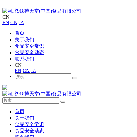
CN
EN
CN
JA
首页
关于我们
食品安全常识
食品安全动态
联系我们
CN
EN
CN
JA
首页
关于我们
食品安全常识
食品安全动态