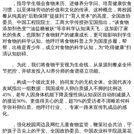
，指导学生领会食物来历、进修养分学问、培育健康饮食
习惯，以至体味劳动的价值和文化的传承。这种概念，将校园
餐从纯真的“后勤保障”提拔到了“育人资本”的高度。全国政协
委员、中国工程院院士、工商大学传授孙宝国指出，“谈食物
添加剂色变”“油盐糖被妖”等非科学认知满天飞，这加剧了家
长的焦炙，也限制了食物财产的健康成长，更可能影响到学生
对食物的科学认知。他呼吁将食物科普上升为国度步履，帮
帮，出格是青少年，成立对食物的科学认知，为“吃得健康”扫
清认知妨碍。
。为此，我们将食物平安视为生命线，从泉源到餐桌全环
节把控，并研发投入AI养分师的食谱搭立功能。
，构成一个彼此支持、协同发力的无机全体。全国代表冷
友斌指出一组数据：我国成年人卵白质摄入不脚的比例达
45%，老年人因身体机能下降及慢性病认知误区自动削减摄入
的接近90%。更值得关心的是，超70%的受访者不清晰若何科
学弥补卵白质。他呼吁行业、、专家一路来宣传乳成品的感
化。
，强化校园周边及网红儿童食物监管，鞭策社会共治，守
护孩子舌尖上的平安。全国政协委员、中国农业科学院蔬菜花