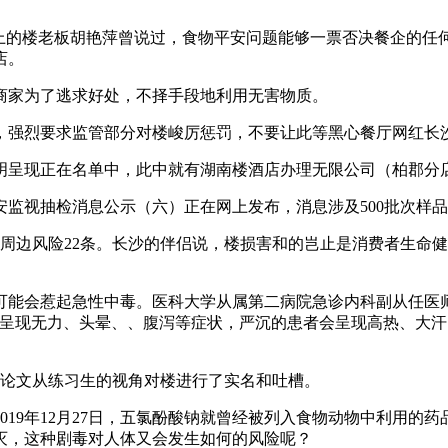
的楼老板胡艳萍曾说过，食物平安问题能够一票否决餐企的任
店。
家为了逃求好处，不择手段地利用无害物质。
强烈要求监管部分对楼峻厉惩罚，不要让此等黑心餐厅网红长
呈现正在名单中，此中就有湖南楼酒店办理无限公司（柏郡分
监视抽检消息公示（六）正在网上发布，消息涉及500批次样品
，周边风险22条。长沙的伴侣说，楼损害和的岂止是消费者生命
能会惹起急性中毒。医科大学从属第二病院急诊内科副从任医师
会呈现无力、头晕、、腹泻等症状，严沉的患者会呈现高热、大
篇论文从练习生的视角对楼进行了实名和吐槽。
9年12月27日，五氯酚酸钠就曾经被列入食物动物中利用的
灭，这种剧毒对人体又会发生如何的风险呢？