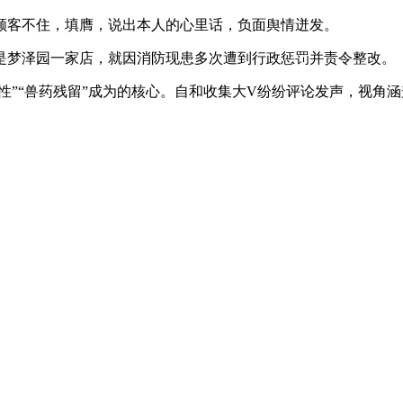
客不住，填膺，说出本人的心里话，负面舆情迸发。
梦泽园一家店，就因消防现患多次遭到行政惩罚并责令整改。
”“兽药残留”成为的核心。自和收集大V纷纷评论发声，视角