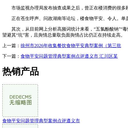
市场监视办理局发布抽查成果之后，曾正在楼消费的很多顾
正在苍生呼声、问政湖南等论坛，楼食物平安、令人。单是
其次，从目前网上分析高频词统计来看，“五氯酚酸钠”“毒性
望避其“坑”害，且舆情总量取负面舆情占比仍正在持续走高。
上一篇：
徐州市2026年收集餐饮食物平安典型案例（第三批
下一篇：
食物平安问题管理典型案例点评遵义市 汇川区某
热销产品
食物平安问题管理典型案例点评遵义市