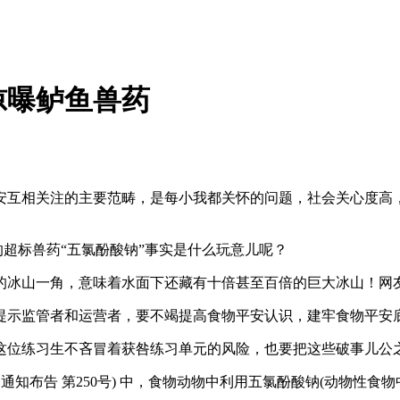
惊曝鲈鱼兽药
相关注的主要范畴，是每小我都关怀的问题，社会关心度高，燃
超标兽药“五氯酚酸钠”事实是什么玩意儿呢？
山一角，意味着水面下还藏有十倍甚至百倍的巨大冰山！网友
监管者和运营者，要不竭提高食物平安认识，建牢食物平安底
位练习生不吝冒着获咎练习单元的风险，也要把这些破事儿公
布告 第250号) 中，食物动物中利用五氯酚酸钠(动物性食物