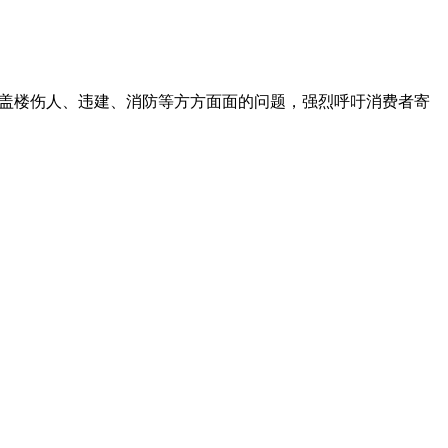
涵盖楼伤人、违建、消防等方方面面的问题，强烈呼吁消费者寄