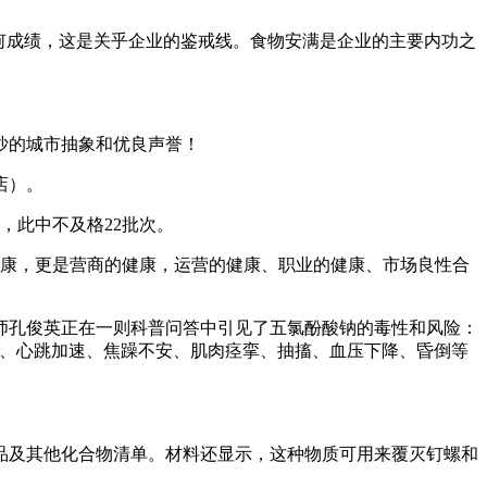
何成绩，这是关乎企业的鉴戒线。食物安满是企业的主要内功之
沙的城市抽象和优良声誉！
店）。
，此中不及格22批次。
健康，更是营商的健康，运营的健康、职业的健康、市场良性合
孔俊英正在一则科普问答中引见了五氯酚酸钠的毒性和风险：
汗、心跳加速、焦躁不安、肌肉痉挛、抽搐、血压下降、昏倒等
药品及其他化合物清单。材料还显示，这种物质可用来覆灭钉螺和