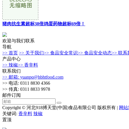
猪肉抗生素超标38倍鸡蛋药物超标69倍！
欢迎与我们联系
导航
>> 首页
>> 关于我们
>> 食品安全常识
>> 食品安全动态
>> 联
产品中心
>> 辣椒
>> 香辛料
联系我们
>> 邮箱: yuanpq@hbhtfood.com
>> 电话: 0311 8830 4366
>> 传真: 0311 8833 9978
邮件订阅
Copyright © 河北918搏天堂(中国)食品有限公司 版权所有 |
网站
关键词:
香辛料
辣椒
置顶