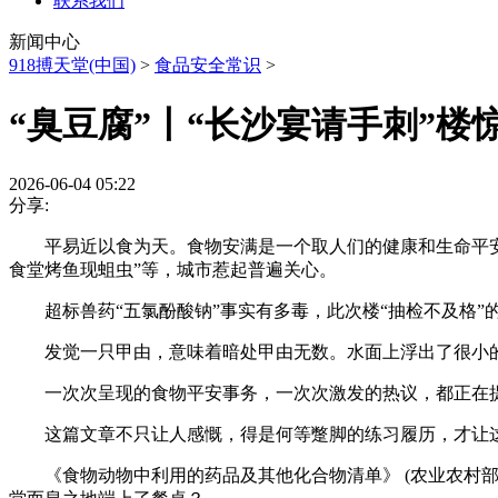
联系我们
新闻中心
918搏天堂(中国)
>
食品安全常识
>
“臭豆腐”丨“长沙宴请手刺”楼
2026-06-04 05:22
分享:
平易近以食为天。食物安满是一个取人们的健康和生命平安互
食堂烤鱼现蛆虫”等，城市惹起普遍关心。
超标兽药“五氯酚酸钠”事实有多毒，此次楼“抽检不及格”的
发觉一只甲由，意味着暗处甲由无数。水面上浮出了很小的冰
一次次呈现的食物平安事务，一次次激发的热议，都正在提示
这篇文章不只让人感慨，得是何等蹩脚的练习履历，才让这
《食物动物中利用的药品及其他化合物清单》 (农业农村部通知