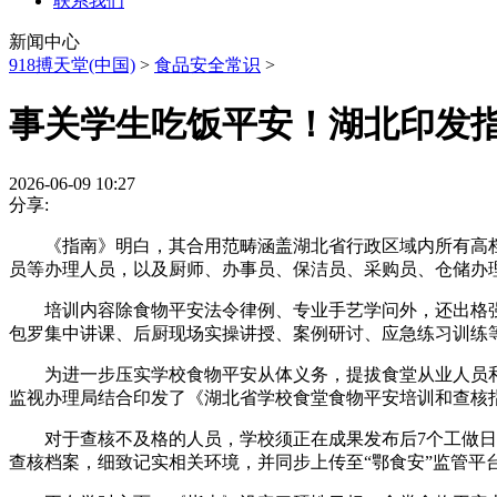
联系我们
新闻中心
918搏天堂(中国)
>
食品安全常识
>
事关学生吃饭平安！湖北印发
2026-06-09 10:27
分享:
《指南》明白，其合用范畴涵盖湖北省行政区域内所有高档
员等办理人员，以及厨师、办事员、保洁员、采购员、仓储办
培训内容除食物平安法令律例、专业手艺学问外，还出格强
包罗集中讲课、后厨现场实操讲授、案例研讨、应急练习训练
为进一步压实学校食物平安从体义务，提拔食堂从业人员和
监视办理局结合印发了《湖北省学校食堂食物平安培训和查核
对于查核不及格的人员，学校须正在成果发布后7个工做日内
查核档案，细致记实相关环境，并同步上传至“鄂食安”监管平