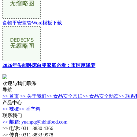
食物平安监管Word模板下载
2026年失能卧床白叟家庭必看：市区厚泽养
欢迎与我们联系
导航
>> 首页
>> 关于我们
>> 食品安全常识
>> 食品安全动态
>> 联
产品中心
>> 辣椒
>> 香辛料
联系我们
>> 邮箱: yuanpq@hbhtfood.com
>> 电话: 0311 8830 4366
>> 传真: 0311 8833 9978