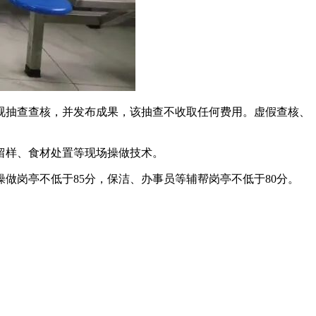
视抽查查核，并发布成果，该抽查不收取任何费用。虚假查核、
留样、食材处置等现场操做技术。
岗亭不低于85分，保洁、办事员等辅帮岗亭不低于80分。