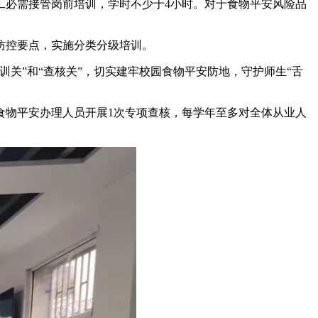
必需接管岗前培训，学时不少于4小时。对于食物平安风险品
防控要点，实施分类分级培训。
”和“查核关”，切实建牢校园食物平安防地，守护师生“舌
物平安办理人员开展1次专项查核，每学年至多对全体从业人