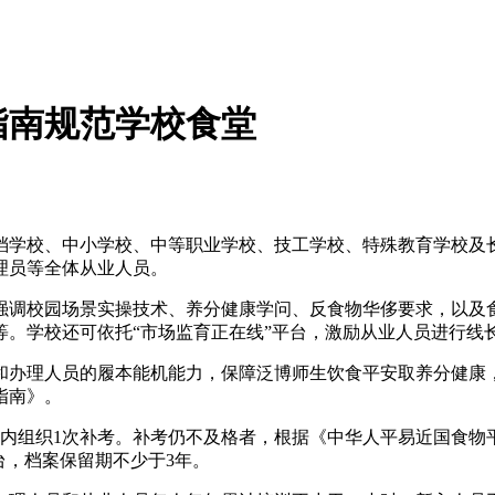
指南规范学校食堂
学校、中小学校、中等职业学校、技工学校、特殊教育学校及长
理员等全体从业人员。
调校园场景实操技术、养分健康学问、反食物华侈要求，以及食
等。学校还可依托“市场监育正在线”平台，激励从业人员进行线
办理人员的履本能机能力，保障泛博师生饮食平安取养分健康，
指南》。
组织1次补考。补考仍不及格者，根据《中华人平易近国食物平
台，档案保留期不少于3年。