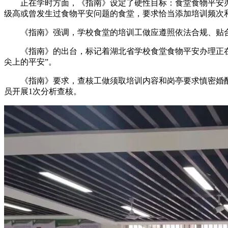
正在学时方面，《指南》设定了硬性目标：食堂食物平安办理
级高或曾发生过食物平安问题的食堂，要求恰当添加培训频次
《指南》强调，学校食堂的培训工做应遵照依法合规、贴合
《指南》的出台，标记着湖北省学校食堂食物平安办理正在制
尖上的平安”。
《指南》要求，查核工做须取培训内容和岗亭要求慎密婚配，
员开展1次分析查核。