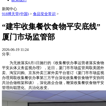
联系我们
新闻中心
918搏天堂(中国)
>
食品安全常识
>
“建牢收集餐饮食物平安底线”
厦门市场监管部
2026-06-19 11:24
分享:
为无效落实6月1日施行的《收集餐饮办事运营者落实食物
平安从体义务监视办理》，近日，厦门市市场监管局取美团外
卖、淘宝闪购、京东外卖三家外卖平台签订《厦门市市场监视
办理局取收集餐饮办事第三方平台深化收集餐饮食物平安协同
共治合做框架和谈》，深化政企合做，鞭策收集餐饮食物平安
管理向聪慧化、共治化改变。