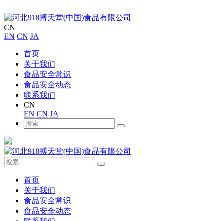
CN
EN
CN
JA
首页
关于我们
食品安全常识
食品安全动态
联系我们
CN
EN
CN
JA
首页
关于我们
食品安全常识
食品安全动态