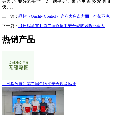
做透，守护好老苍生“舌尖上的平安”。未 经 书 面 授 权 禁 止
使 用。
上一篇：
品控（Quality Control）这八大焦点方面一个都不克
下一篇：
【日程放置】第二届食物平安合规取风险办理大
热销产品
【日程放置】第二届食物平安合规取风险