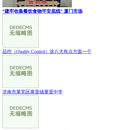
“建牢收集餐饮食物平安底线” 厦门市场
品控（Quality Control）这八大焦点方面一个
济南市莱芜区寨里镇寨里中学