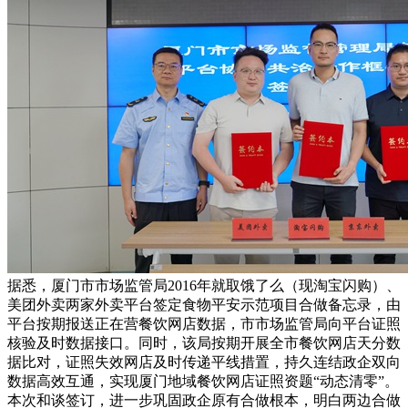
据悉，厦门市市场监管局2016年就取饿了么（现淘宝闪购）、
美团外卖两家外卖平台签定食物平安示范项目合做备忘录，由
平台按期报送正在营餐饮网店数据，市市场监管局向平台证照
核验及时数据接口。同时，该局按期开展全市餐饮网店天分数
据比对，证照失效网店及时传递平线措置，持久连结政企双向
数据高效互通，实现厦门地域餐饮网店证照资题“动态清零”。
本次和谈签订，进一步巩固政企原有合做根本，明白两边合做