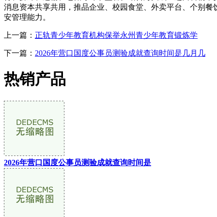
消息资本共享共用，推品企业、校园食堂、外卖平台、个别餐饮
安管理能力。
上一篇：
正轨青少年教育机构保举永州青少年教育锻炼学
下一篇：
2026年营口国度公事员测验成就查询时间是几月几
热销产品
2026年营口国度公事员测验成就查询时间是