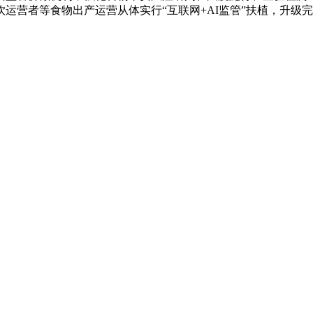
运营者等食物出产运营从体实行“互联网+AI监管”扶植，升级