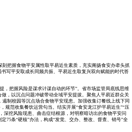
刻把握食物平安属性取平易近生素质，充实阐扬食安办牵头抓
竭书写平安取成长同频共振、平易近生取复兴双向赋能的时代答
提，把握风险是谋求计谋自动的环节”。省市场监管局底线思维
合做，以沉点问题冲破带动全域平安提拔。聚焦人平易近群众关
，遏制校园等沉点场合食物平安现患。加强收集订餐线上线下同
务，规范收集餐饮运营勾当。结实开展“食安龙江护平易近生”“压
履，深挖风险现患、曲击症结根源，对明察暗访出的食物平安问
75条“硬核”办法，构成“发觉、交办、整改、督查、销号”全