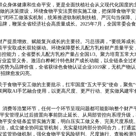
身体健康和生命平安，更是全面扶植社会从义现代化国度的主
工做的决策摆设，环绕食物平安法贯彻实施工做，把保障食物平安
统”闭环工做落实机制，统筹推进轨制机制扶植、严沉勾当保障
牌，鞭策全省经济社会高质量成长。2025年7月，全国常委会
提质增效、赋能复兴成长的主要径。习总强调，“要统筹成长
平安取成长双轮驱动。环绕保障婴长儿配方乳粉财产质量平安，立
防控能力，全省婴长儿配方乳粉产量占全国1/3。聚力培育五常
业监管义务。激活白桦树汁特色财产成长动能，以全链条全过程监管
势为品牌价值，全省获绿色食物认证企业1019家，无机产物认证
字招牌愈发闪亮。
食物平安工做的主要批示，扛牢国度“五大平安”使命，聚焦“
联网取AI手艺融合使用，以更高尺度、更严行动、更实做风建牢
费等浩繁环节，任何一个环节呈现问题都可能影响整个财产平
物平安管理从过后措置向事前防止延长、从局部管控向系理升级
平安全链条监管实施方案，明白压实工做义务、完美尺度系统、
办法，成立健全协同监管机制，充实凝结跨部分协同合力，打通
安监管协做机制，强化食物平安风险研判、尺度施行、查验检测