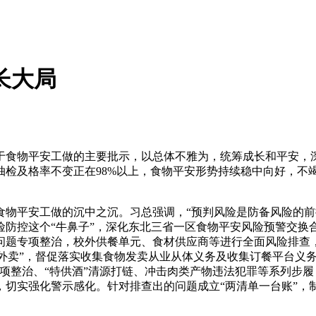
长大局
食物平安工做的主要批示，以总体不雅为，统筹成长和平安，深
抽检及格率不变正在98%以上，食物平安形势持续稳中向好，不
平安工做的沉中之沉。习总强调，“预判风险是防备风险的前
险防控这个“牛鼻子”，深化东北三省一区食物平安风险预警交换
问题专项整治，校外供餐单元、食材供应商等进行全面风险排查
魂外卖”，督促落实收集食物发卖从业从体义务及收集订餐平台义
项整治、“特供酒”清源打链、冲击肉类产物违法犯罪等系列步
切实强化警示感化。针对排查出的问题成立“两清单一台账”，制定