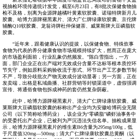
视抽检环境传递统计发觉，截至6月23日，有8批次保健食物抽
检不及格，别离为金源牌越橘叶黄素软胶囊、诺瑞特牌新月儿
胶囊、哈博力源牌褪黑素片、清大广仁牌绿康软胶囊、京佗牌
辅酶Q10软胶囊、龙翁诗牌杜仲保健茶、威莱斯牌大豆磷脂软
胶囊。
“近年来，跟着健康认识的提拔，以保健食物、特殊炊事
食物为代表的养分健康食物市场规模持续扩大，然而正在庞大
的市场盈利面前，行业乱象仍然频发。”陈白雪指出，一方
面，部门企业正在出产端对无效成分含量不达标等根本质控环
节失守，例如原料采购验收流于形式、环节出产工艺参数节制
不严，导致分歧批次产物无效成分波动显著；另一方面，正在
发卖端，出格是私域曲播、社群营销等封锁渠道中，虚假强调
宣传、将通俗食物包拆成神药的套仍然复杂荫蔽。
此中，哈博力源牌褪黑素片、清大广仁牌绿康软胶囊、威
莱斯牌大豆磷脂软胶囊的标称出产企业均为安徽哈博药业无限
公司（以下简称哈博药业），该企业为“零磷脂”磷虾油事务中
的受委托出产企业，已被列为严沉违法失信名单。抽检成果显
示，哈博力源牌褪黑素片的维生素B6含量为295mg/100g，低
于尺度值320mg—500mg；清大广仁牌绿康软胶囊总黄酮（以