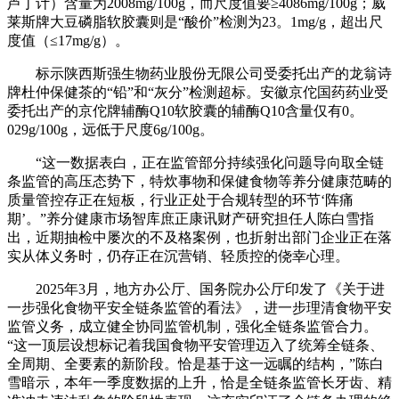
芦丁计）含量为2008mg/100g，而尺度值要≥4086mg/100g；威
莱斯牌大豆磷脂软胶囊则是“酸价”检测为23。1mg/g，超出尺
度值（≤17mg/g）。
标示陕西斯强生物药业股份无限公司受委托出产的龙翁诗
牌杜仲保健茶的“铅”和“灰分”检测超标。安徽京佗国药药业受
委托出产的京佗牌辅酶Q10软胶囊的辅酶Q10含量仅有0。
029g/100g，远低于尺度6g/100g。
“这一数据表白，正在监管部分持续强化问题导向取全链
条监管的高压态势下，特炊事物和保健食物等养分健康范畴的
质量管控存正在短板，行业正处于合规转型的环节‘阵痛
期’。”养分健康市场智库庶正康讯财产研究担任人陈白雪指
出，近期抽检中屡次的不及格案例，也折射出部门企业正在落
实从体义务时，仍存正在沉营销、轻质控的侥幸心理。
2025年3月，地方办公厅、国务院办公厅印发了《关于进
一步强化食物平安全链条监管的看法》，进一步理清食物平安
监管义务，成立健全协同监管机制，强化全链条监管合力。
“这一顶层设想标记着我国食物平安管理迈入了统筹全链条、
全周期、全要素的新阶段。恰是基于这一远瞩的结构，”陈白
雪暗示，本年一季度数据的上升，恰是全链条监管长牙齿、精