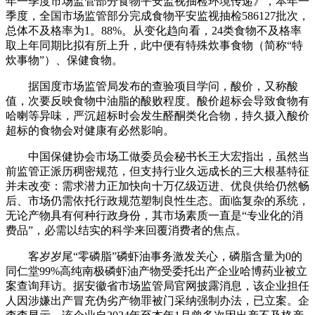
年一季度市场监管部分食物平安监视抽检环境传递》，本年一
季度，全国市场监管部分完成食物平安监视抽检586127批次，
总体不及格率为1。88%。从变化趋向看，24类食物不及格率
取上年同期比拟有所上升，此中便有特殊炊事食物（简称“特
炊事物”）、保健食物。
据国度市场监管局发布的查验项目学问，酸价，又称酸
值，次要反映食物中油脂的酸败程度。酸价超标会导致食物有
哈喇等异味，严沉超标时会发生醛酮类化合物，持久摄入酸价
超标的食物会对健康有必然影响。
中国保健协会市场工做委员会秘书长王大宏指出，虽然当
前监管正派历稠密规范，但支持行业久远成长的三大根基特征
并未改变：需求潜力正加快向十万亿级迈进、优良供给仍然畅
后、市场仍需依托行政规范塑制良性生态。面临复杂的系统，
无论产物具有何种行政身份，其市场素质一直是“专业化的消
费品”，必需以结实的科学来回覆消费者的焦点。
客岁岁尾“零磷脂”磷虾油事务激发关心，磷脂含量为0的
同仁堂99%高纯南极磷虾油产物受委托出产企业哈博药业被立
案查询拜访。据安徽省市场监管局官网披露消息，该企业担任
人因涉嫌出产冒充伪劣产物罪被门采纳强制办法，已立案。企