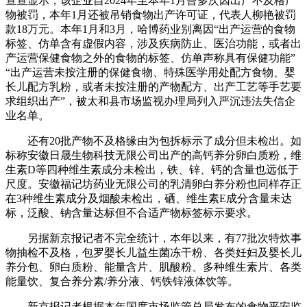
查查显示，该企业自2024年至本年1月曾多次因出产不及格产
物被罚，本年1月还被吊销食物出产许可证，代表人柳艳被罚
款18万元。本年1月和3月，哈博药业别离因“出产运营的食物
标签、仿单含有虚假内容，涉及疾病防止、医治功能，或者出
产运营保健食物之外的食物的标签、仿单声称具有保健功能”
“出产运营未按注册的保健食物、特殊医学用处配方食物、婴
长儿配方乳粉，或者未按注册的产物配方、出产工艺等手艺要
求组织出产”，被太和县市场监视办理局列入严沉违法失信企
业名单。
还有20批产物不及格缘由为包拆标示了成分但未检出。如
标称安徽日晟生物科技无限公司出产的高钙养分卵白质粉，维
生素D等四种维生素成分未检出，铁、锌、钙的含量也远低于
尺度。安徽福记坊药业无限公司的乳清卵白养分粉也同样存正
在3种维生素成分及烟酸未检出，硒、维生素E成分含量未达
标，泛酸、钠含量达标但不合适产物标签标示要求。
另据新京报记者不完全统计，本年以来，有77批次特炊事
物抽检不及格，包罗婴长儿益生菌冻干粉、各类妊妇及婴长儿
养分包、卵白质粉、能量含片、肌酸粉、多种维生素片、各类
能量饮、复合养分素/养分液、钙铁锌液体饮等。
新京报记者根据本年国度市场监管总局发布的食物平安监