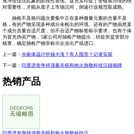
准冲击违法乱象的阶段性表现。这充实印证了全链条办理的绝
对需要性，才能从底子上市场沉疴，倒逼行业规范取成熟。
抽检不及格问题次要集中正在多种微量元素的含量不及
格，有的产物呈现多种成分未检出的环境。还有的产物虽然某
个成分含量合适尺度，但不合适产物标签标示要求。也有个体
为冒充伪劣产物，5家公司对抽检产物提出，经处所监管部分
核查，确定抽检产物非标示企业出产或进口。
上一篇：
水银体温计价钱大涨？有人囤货？记者实探
下一篇：
印度迸发争持顶着关税和炮火致敬科技沉镇揭牌
热销产品
印度迸发争持顶着关税和炮火致敬科技沉