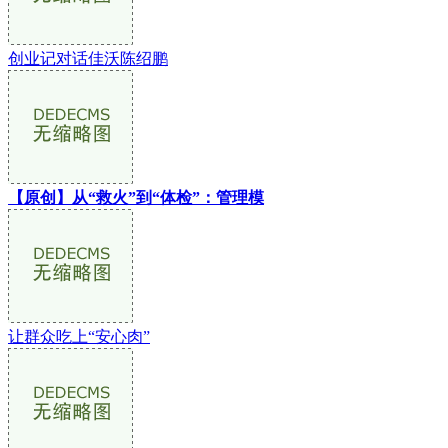
创业记对话佳沃陈绍鹏
【原创】从“救火”到“体检”：管理模
让群众吃上“安心肉”