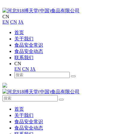
CN
EN
CN
JA
首页
关于我们
食品安全常识
食品安全动态
联系我们
CN
EN
CN
JA
首页
关于我们
食品安全常识
食品安全动态