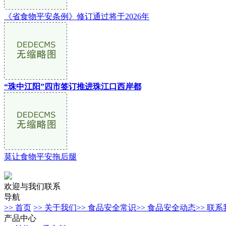
《省食物平安条例》修订通过将于2026年
“珠中江阳”四市签订推进珠江口西岸都
莫让食物平安拖后腿
欢迎与我们联系
导航
>> 首页
>> 关于我们
>> 食品安全常识
>> 食品安全动态
>> 联
产品中心