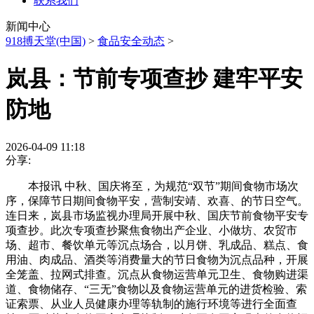
联系我们
新闻中心
918搏天堂(中国)
>
食品安全动态
>
岚县：节前专项查抄 建牢平安
防地
2026-04-09 11:18
分享:
本报讯 中秋、国庆将至，为规范“双节”期间食物市场次
序，保障节日期间食物平安，营制安靖、欢喜、的节日空气。
连日来，岚县市场监视办理局开展中秋、国庆节前食物平安专
项查抄。此次专项查抄聚焦食物出产企业、小做坊、农贸市
场、超市、餐饮单元等沉点场合，以月饼、乳成品、糕点、食
用油、肉成品、酒类等消费量大的节日食物为沉点品种，开展
全笼盖、拉网式排查。沉点从食物运营单元卫生、食物购进渠
道、食物储存、“三无”食物以及食物运营单元的进货检验、索
证索票、从业人员健康办理等轨制的施行环境等进行全面查