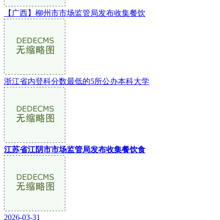
【广西】柳州市市场监管局发布收集餐饮
浙江省内登科分数最低的5所公办本科大学
江苏省江阴市市场监管局发布收集餐饮食
2026-03-31