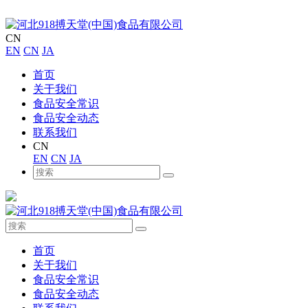
CN
EN
CN
JA
首页
关于我们
食品安全常识
食品安全动态
联系我们
CN
EN
CN
JA
首页
关于我们
食品安全常识
食品安全动态