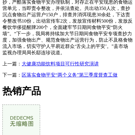
抄，严酷落实食物平安办理轨制，对存正在平安现患的食物运
营单元，当即责令整改，并依法查处。共出动350人次，查抄
沉点食物出产运营户150户，排查并消弭现患30余处，下达责
令整改书10份，出动宣传车2次，发放宣传材料500份，发放反
餐饮华侈提醒牌200个，全面建牢节日期间食物平安“防火
墙”。“下一步，我局将持续加大节日期间食物平安专项查抄力
度，加强食物出产、规范食物出产运营行为，防止不及格食物
流入市场，切实守护人平易近群众‘舌尖上的平安’。”县市场
监视办理局局长邸连珍说道。
上一篇：
大健康功能饮料项目可行性研究演讲
下一篇：
区落实食物平安“两个义务”第三季度督查工做
热销产品