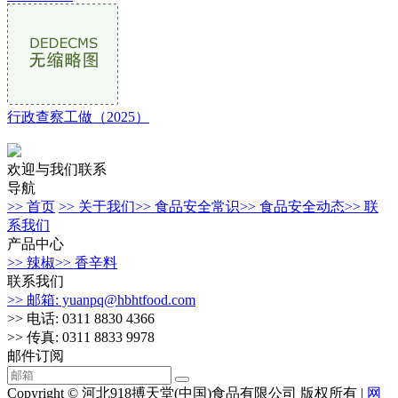
行政查察工做（2025）
欢迎与我们联系
导航
>> 首页
>> 关于我们
>> 食品安全常识
>> 食品安全动态
>> 联
系我们
产品中心
>> 辣椒
>> 香辛料
联系我们
>> 邮箱: yuanpq@hbhtfood.com
>> 电话: 0311 8830 4366
>> 传真: 0311 8833 9978
邮件订阅
Copyright © 河北918搏天堂(中国)食品有限公司 版权所有 |
网