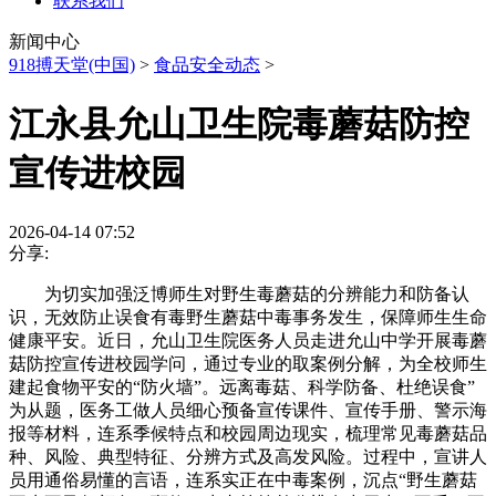
联系我们
新闻中心
918搏天堂(中国)
>
食品安全动态
>
江永县允山卫生院毒蘑菇防控
宣传进校园
2026-04-14 07:52
分享:
为切实加强泛博师生对野生毒蘑菇的分辨能力和防备认
识，无效防止误食有毒野生蘑菇中毒事务发生，保障师生生命
健康平安。近日，允山卫生院医务人员走进允山中学开展毒蘑
菇防控宣传进校园学问，通过专业的取案例分解，为全校师生
建起食物平安的“防火墙”。远离毒菇、科学防备、杜绝误食”
为从题，医务工做人员细心预备宣传课件、宣传手册、警示海
报等材料，连系季候特点和校园周边现实，梳理常见毒蘑菇品
种、风险、典型特征、分辨方式及高发风险。过程中，宣讲人
员用通俗易懂的言语，连系实正在中毒案例，沉点“野生蘑菇