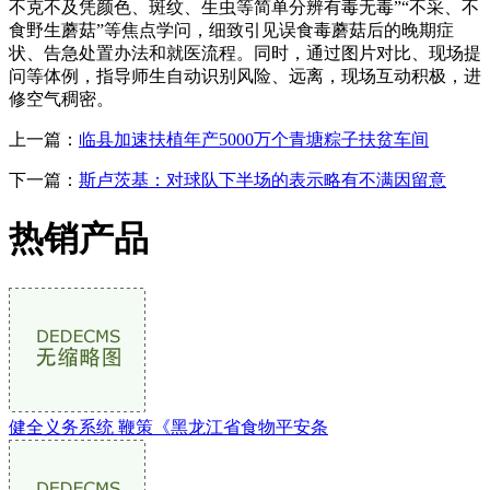
不克不及凭颜色、斑纹、生虫等简单分辨有毒无毒”“不采、不
食野生蘑菇”等焦点学问，细致引见误食毒蘑菇后的晚期症
状、告急处置办法和就医流程。同时，通过图片对比、现场提
问等体例，指导师生自动识别风险、远离，现场互动积极，进
修空气稠密。
上一篇：
临县加速扶植年产5000万个青塘粽子扶贫车间
下一篇：
斯卢茨基：对球队下半场的表示略有不满因留意
热销产品
健全义务系统 鞭策《黑龙江省食物平安条