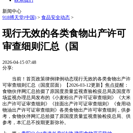
联系我们
新闻中心
918搏天堂(中国)
>
食品安全动态
>
现行无效的各类食物出产许可
审查细则汇总（国
2026-04-15 07:48
分享:
当前！首页政策律例律例动态现行无效的各类食物出产许
可审查细则汇总（国度层面）【2026-03-12更新】焦点提醒：
食物伙伴网汇总拾掇了原国度质量监视查验检疫总局及国度市
场监视办理总局发布的《小麦粉出产许可证审查细则》《大米
出产许可证审查细则》《挂面出产许可证审查细则》《食用动
物油出产许可证审查细则》各类食物出产许可审查细则，供参
考，食物伙伴网汇总拾掇了原国度质量监视查验检疫总局、供
参考，本汇总不按期更新弥补。