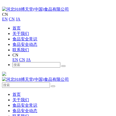
CN
EN
CN
JA
首页
关于我们
食品安全常识
食品安全动态
联系我们
CN
EN
CN
JA
首页
关于我们
食品安全常识
食品安全动态