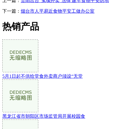
上一篇：
贵阳出台“鬼魂外卖”法律 建牢食物平安防地
下一篇：
烟台市人平易近食物平安工做办公室
热销产品
5月1日起不供给堂食外卖商户须设“无堂
黑龙江省市朝阳区市场监管局开展校园食