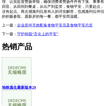
上一篇：
企业若何无效配备食物平安员及食物平安总监
下一篇：
守护校园“舌尖上的平安”
热销产品
地铁逃生最新版本29