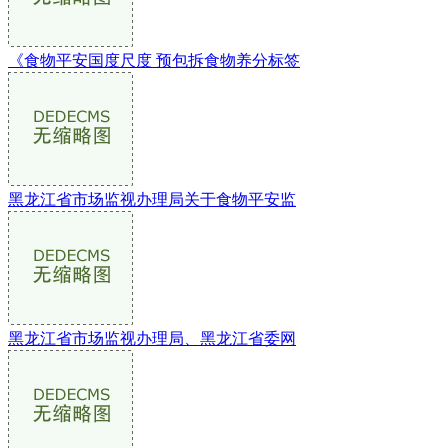
《食物平安国度尺度 预包拆食物养分标签
黑龙江省市场监视办理局关于食物平安监
黑龙江省市场监视办理局、黑龙江省委网