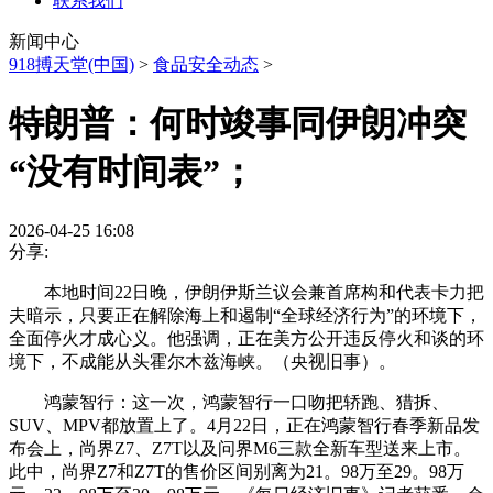
联系我们
新闻中心
918搏天堂(中国)
>
食品安全动态
>
特朗普：何时竣事同伊朗冲突
“没有时间表”；
2026-04-25 16:08
分享:
本地时间22日晚，伊朗伊斯兰议会兼首席构和代表卡力把
夫暗示，只要正在解除海上和遏制“全球经济行为”的环境下，
全面停火才成心义。他强调，正在美方公开违反停火和谈的环
境下，不成能从头霍尔木兹海峡。（央视旧事）。
鸿蒙智行：这一次，鸿蒙智行一口吻把轿跑、猎拆、
SUV、MPV都放置上了。4月22日，正在鸿蒙智行春季新品发
布会上，尚界Z7、Z7T以及问界M6三款全新车型送来上市。
此中，尚界Z7和Z7T的售价区间别离为21。98万至29。98万