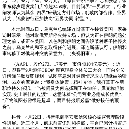
元、22。98万至30。98万元。《每日经济旧事》记者获悉，余
承东称岁尾发卖门店将超2459家。目前问界“一界独大”，行业
阐发师认为其余“四界”应锁定方针市场，削减内部合作。业界
认为，鸿蒙智行正加快向“五界协同”转型？。
本地时间22日，乌克兰总统泽连斯基正在接管美国一家采
访时暗示，他对取俄罗斯停火持立场，但认为正在伊朗问题处
理之前，或正在美国、以色列和伊朗之间告竣某种底子性停火
之前，乌克兰构和不会取得任何进展。泽连斯基认可，伊朗和
事转移了对俄乌冲突的留意力。（央视旧事）。
（AAPL，股价273。17美元，市值40104亿美元）：近
日，即将于9月卸任CEO的库克现身全体员工大会，面向全员
详解卸任取履职规划，试图平息对其健康情况取去职缘由的猜
测。65岁的库克说：“我身体健康，精神充沛，我打算正在新
职位持久任职。”当被问及为何选择现正在卸任，库克称但愿
实现“史上最佳的过渡”，这意味着“公司营业必需成长优良”、
“产物线图必需很是超卓”，而且特努斯必需“做好接任的预
备”。
抖音：4月22日，抖音电商平安取信赖核心披露管理阶段
性进展。近三个月，颠末前置识别和拦截，平台已累计措置违