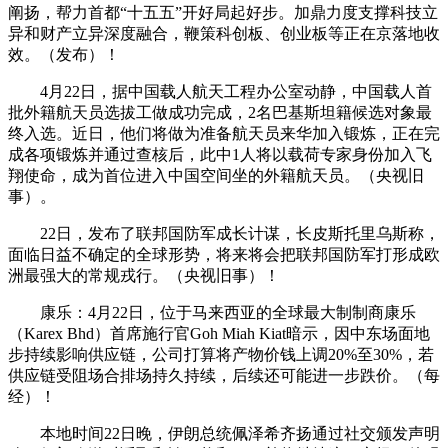
阐扬，帮力首都“十五五”开好局起好步。加鼎力度支撑科技立
异和财产立异深度融合，鞭策科创板、创业板等正在京落地收
效。（发布）！
4月22日，据中国载人航天工程办公室动静，中国载人首
批外籍航天员选拔工做成功完成，2名巴基斯坦籍候选对象最
终入选。近日，他们将做为准备航天员来华加入锻炼，正在完
成各项锻炼并通过查核后，此中1人将以载荷专家身份加入飞
翔使命，成为首位进入中国空间坐的外籍航天员。（央视旧
事）。
22日，发布了联邦国防军成长计谋，长皮斯托里乌斯称，
面临日益不确定的全球形势，将来将会把联邦国防军打形成欧
洲最强大的常规戎行。（央视旧事）！
康乐：4月22日，位于马来西亚的全球最大制制商康乐
（Karex Bhd）首席施行官Goh Miah Kiat暗示，因中东场面地
步持续影响供应链，公司打算将产物价钱上调20%至30%，若
供应链受阻场合排场持久持续，后续还可能进一步跌价。（每
经）！
本地时间22日晚，伊朗总统佩泽希齐扬通过社交颁发声明