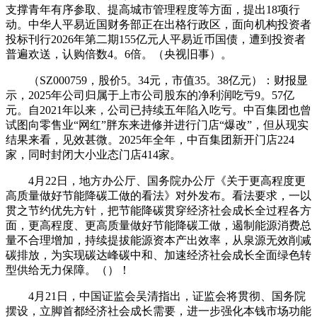
支撑青年有序参取、提高城市管理程度等方面，提出18项行
动。中华人平易近国财务部正在出格行政区，面向机构投资者
投标刊行2026年第二期155亿元人平易近币国债，遭到投资者
普遍欢送，认购倍数4。6倍。（央视旧事）。
（SZ000759，股价5。34元，市值35。38亿元）：财报显
示，2025年公司归属于上市公司股东的净利润吃亏9。57亿
元。自2021年以来，公司已持续五年陷入吃亏。中百集团也曾
试图向零售业“网红”胖东来进修并进行门店“爆改”，但从现实
结果来看，见效甚微。2025年全年，中百集团新开门店224
家，同时封闭大小业态门店414家。
4月22日，地方办公厅、国务院办公厅《关于更高程度更
高质量做好节能降碳工做的看法》对外发布。看法要求，一以
贯之节约优先方针，把节能降碳贯穿经济社会成长全过程各方
面，更高程度、更高质量做好节能降碳工做，遏制能源消费总
量不合理增加，持续提拔能源资本产出效率，从泉源无效削减
碳排放，为实现碳达峰碳中和、加速经济社会成长全面绿色转
型供给无力保障。（）！
4月21日，中国证监会吴清指出，证监会将贯彻、国务院
摆设，立脚首都经济社会成长需要，进一步强化本钱市场功能