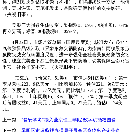
称，伊朗欢送对话取和谈（构和），并将继续这一立场。他强
调，美国许诺、实施和发出，是障碍美伊构和的次要妨碍。
（央视旧事）。
美股三大指数集体收涨，道指涨0。69%，纳指涨1。64%
再立异高，标普500指数涨1。05%？。
4月22日，市场监管总局（国度尺度委）核准发布《沙尘
气候预警品级》取《景象形象灾祸防御行为指南》两项景象形
象防灾减灾范畴国度尺度，进一步强化全社会景象形象防灾韧
性，建立完美全平易近景象形象平安防地，切实保障生命财富
平安，社会平安不变。（央视旧事）。
（TSLA，股价387。51美元，市值14541亿美元）：第一
季度营收223。9亿美元，同比增加16%，预估221。9亿美元；
第一季度净利润4。77亿美元，同比增加17%；第一季度毛利
率21。1％，上年同期16。3％，预估17。7％；第一季度调整
后每股收益0。41美元，上年同期0。27美元，预估0。34美
元。
上一篇：
“食安学考”接入燕京理工学院 数字赋能校园食
下一篇：
梁园区市场监视办理局开展全区食物出产企业食