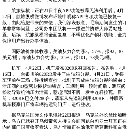
航旅纵横：正在21日半夜APP功能被曝无法利用后，4月
22日，航旅纵横微博发布环境申明称APP各项功能已恢复一
般，由此给您带来的未便，我们深表歉意。毛病期间发生的订
单非常等问题，公司办事团队将一一跟进并协帮大师妥帖处
置。后续，航旅纵横将全面复盘，不竭优化产物和功能，全力
保障用户出行办事体验。
国际油价集体收涨，美油从力合约涨3。57%，报92。87
美元/桶；布油从力合约涨3。35%，报101。78美元/桶。
机车：4月22日，机车发布820RR召回布告。布告称，4月
16日，一台银川的820RR发生了曲轴箱分裂。4月21日，受损
车辆前往工场，经拆解查抄，找到了形成曲轴箱分裂的缘由：
泄压阀的O型密封圈拆卸错误，车辆利用一段时间后，泄压阀
松动导致机油压力泄露，惹起润滑不脚，发生连杆拉瓦。目
前，820RR已交付286台，请车从先遏制利用820RR，并联系
机车授豪门店将车辆拖运到门店，进行整改。
据乌克兰国际文传电讯社22日报道，乌克兰外长瑟比加暗
示，乌方已就召开乌俄带领人接见会面问题向包罗土耳其正在
内的部门国度收罗看法，乌方情愿正在除俄罗斯莫斯科和白俄