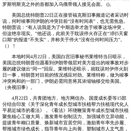
罗斯明斯克之外的首都加入乌俄带领人接见会面。 ()。
美国总统特朗普22日正在接管福克斯旧事频道记者采访时
说，何时竣事同伊朗的冲突目前“没有时间表”，也无需焦急。
特朗普说：“有人说我是为了中期选举才急于竣事这场冲突，
但这绝非现实。”他还说，此前关于耽误停火存正在“3到5天窗
口期”的报道“不失实”，并称关于停火“没有任何时间压力”。
（）！
本地时间4月22日，美国白宫旧事秘书莱维特当日暗示，
美国总统特朗普但愿看到伊朗带领层对美方提出的竣事敌对步
履的建议做出“同一”回应。莱维特还暗示，就耽误对伊停火刻
日一事，特朗普对目前的情况感应对劲。莱维特称，做为竣事
冲突构和的一部门，伊朗必需同意将其浓缩铀移交给美国。
（央视旧事）。
4月22日，共青团地方、地方网信办、国度成长委等15部
分结合印发《关于深化青年成长型城市扶植帮力扶植现代化人
平易近城市的看法》，《看法》环绕鞭策青年成长型城市扶植
聚焦核心工做大局，激发青年创制活力、加强城市立异动能，
提拔青年糊口质量、焕新城市宜居空间，激励青年率先步履、
帮推城市绿色成长，指导青年向上向善、塑制城市人文气质，