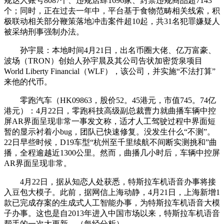
规达人账号8087个、违规店肆1696家、封禁违规商品超7143
个；同时，正在过去一年中，平台基于食物范畴相关线索，积
极联动相关部分鞭策落地冲击案件超10起，共31名犯罪嫌疑人
被采纳刑事强制办法。
孙宇晨：本地时间4月21日，出名币圈大佬、亿万富豪、
波场（TRON）创始人孙宇晨及其公司告状加密货泉项目
World Liberty Financial（WLF），该公司，并实施“不法打算”
来他的代币。
零跑汽车（HK09863，股价52。45港元，市值745。74亿
港元）：4月22日，零跑科技高级副总裁曹力就曲播车辆中控
屏AR界面呈现非常一事发文称，适才人工驾驶过程中界面短
暂的显示衬着小bug，团队已快速修复。没发生什么“不测”。
22日早些时候，D19车型“杭州至千里续航不间断实测挑和”曲
播，全程逾越近1300公里。然而，曲播几小时后，车辆中控屏
AR界面呈现非常。
4月22日，据从知恋人处获悉，特斯拉车机语音办事将接
入豆包大模子。此前，据网信上海动静，4月21日，上海新增1
款已完成存案的生成式人工智能办事，为特斯拉车机语音大模
子办事。这也是自2013年进入中国市场以来，特斯拉车机语音
帮手的一次大更新。（每经分析）。