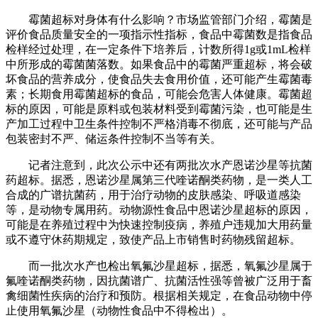
霉菌超标对身体有什么影响？市场监管部门介绍，霉菌是
评价食品质量安全的一项指示性指标，食品中霉菌数是指食品
检样经过处理，在一定条件下培养后，计数所得1g或1mL检样
中所形成的霉菌菌落数。如果食品中的霉菌严重超标，将会破
坏食品的营养成分，使食品失去食用价值，还可能产生霉菌毒
素；长期食用霉菌超标的食品，可能会危害人体健康。霉菌超
标的原因，可能是原料或包装材料受到霉菌污染，也可能是生
产加工过程中卫生条件控制不严格消毒不彻底，还可能与产品
包装密封不严、储运条件控制不当等有关。
记者注意到，此次公示中还有两批次水产恩诺沙星等抗菌
药超标。据悉，恩诺沙星属第三代喹诺酮类药物，是一类人工
合成的广谱抗菌药，用于治疗动物的皮肤感染、呼吸道感染
等，是动物专属用药。动物源性食品中恩诺沙星超标的原因，
可能是在养殖过程中为快速控制疫病，养殖户违规加大用药量
或不遵守休药期规定，致使产品上市销售时药物残留超标。
而一批次水产也检出氧氟沙星超标，据悉，氧氟沙星属于
氟喹诺酮类药物，因抗菌谱广、抗菌活性强等曾被广泛用于畜
禽细菌性疾病的治疗和预防。根据相关规定，在食品动物中停
止使用氧氟沙星（动物性食品中不得检出）。