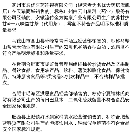
亳州市名优医药连锁有限公司（经营者为名优大药房旗舰
店）在天猫商城销售的、标称广州白云山星群（药业）股份有
限公司经销的、安徽流传金方健康产业有限公司生产的养甘护
甘®十八味益甘茶（代用茶），霉菌不符合产品明示标准和质
量要求。
马鞍山市含山县环峰常青禾酒业经营部销售的、标称马鞍
山常青禾酒业有限公司生产的52度包谷清香型白酒，酒精度不
符合产品明示标准和质量要求。
在近期合肥市市场监督管理局组织抽检炒货食品及坚果制
品、餐饮食品、食用农产品、饮料、薯类和膨化食品、保健食
品、特殊膳食食品等7类食品82批次样品中，不合格样品6批
次。
合肥市瑶海区洪思食品经营部销售的、标称宁夏福林氏商
贸有限公司生产的每日巴旦木，二氧化硫残留量不符合食品安
全国家标准规定。
肥西县上派镇好水到家桶装水经营部销售的、标称合肥蓝
蓝科贸有限公司生产的包装饮用水，铜绿假单胞菌不符合食品
安全国家标准规定。