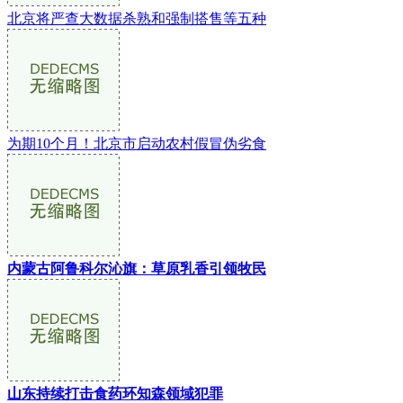
北京将严查大数据杀熟和强制搭售等五种
为期10个月！北京市启动农村假冒伪劣食
内蒙古阿鲁科尔沁旗：草原乳香引领牧民
山东持续打击食药环知森领域犯罪