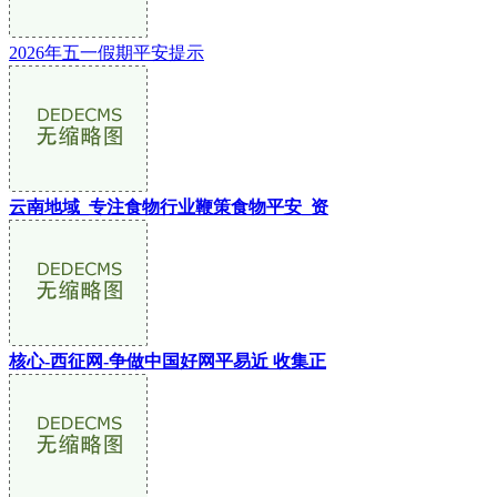
2026年五一假期平安提示
云南地域_专注食物行业鞭策食物平安_资
核心-西征网-争做中国好网平易近 收集正