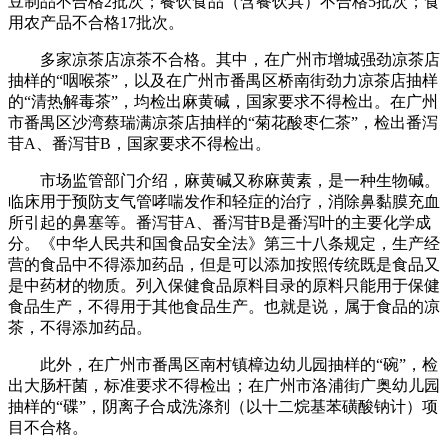
豆制品不合格2批次；餐饮食品（含餐饮具）不合格5批次；食
用农产品不合格17批次。
多家凉茶店凉茶不合格。其中，在广州市增城强劲凉茶店
抽样的“咽喉茶”，以及在广州市番禺区桥南街劲力凉茶店抽样
的“清热解毒茶”，均检出麻黄碱，国家要求不得检出。在广州
市番禺区沙湾蔡瑞满凉茶店抽样的“菊花酸枣仁茶”，检出番泻
苷A、番泻苷B，国家要求不得检出。
市场监管部门介绍，麻黄碱又称麻黄素，是一种生物碱。
临床用于预防支气管哮喘发作和轻症的治疗，消除鼻黏膜充血
所引起的鼻塞等。番泻苷A、番泻苷B是番泻叶的主要化学成
分。《中华人民共和国食品安全法》第三十八条规定，生产经
营的食品中不得添加药品，但是可以添加按照传统既是食品又
是中药材的物质。列入保健食品原料目录的原料只能用于保健
食品生产，不得用于其他食品生产。也就是说，属于食品的凉
茶，不得添加药品。
此外，在广州市番禺区南村镇樟边幼儿园抽样的“碗”，检
出大肠杆菌，标准要求不得检出；在广州市洛浦街广奥幼儿园
抽样的“碟”，阴离子合成洗涤剂（以十二烷基苯磺酸钠计）项
目不合格。