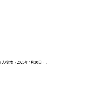
放（2026年4月30日）。