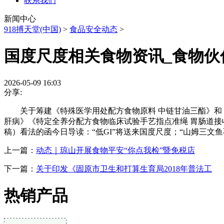
联系我们
新闻中心
918搏天堂(中国)
>
食品安全动态
>
国度尺度相关食物资讯_食物伙
2026-05-09 16:03
分享:
关于筹建《特殊医学用处配方食物原料 中链甘油三酯》和《
肝病》《特定全养分配方食物临床试验手艺指点准绳 胃肠道接
稿）看法的函今日导读：“低GI”将送来国度尺度；“山姆三文鱼
上一篇：
动态｜琼山开展食物平安“你点我检”暨免税店
下一篇：
关于印发《固原市卫生和打算生育局2018年普法工
热销产品