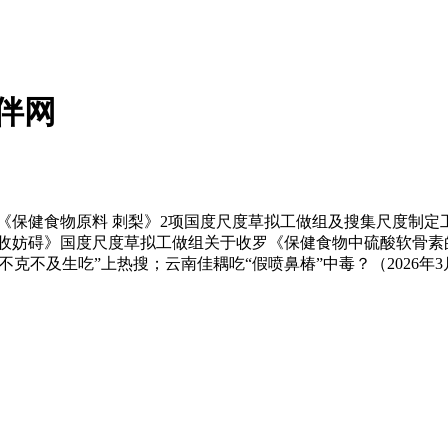
伴网
保健食物原料 刺梨》2项国度尺度草拟工做组及搜集尺度制定
收妨碍》国度尺度草拟工做组关于收罗《保健食物中硫酸软骨素
不克不及生吃”上热搜；云南佳耦吃“假喷鼻椿”中毒？（2026年