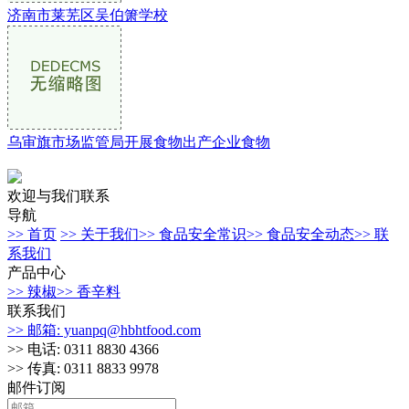
济南市莱芜区吴伯箫学校
乌审旗市场监管局开展食物出产企业食物
欢迎与我们联系
导航
>> 首页
>> 关于我们
>> 食品安全常识
>> 食品安全动态
>> 联
系我们
产品中心
>> 辣椒
>> 香辛料
联系我们
>> 邮箱: yuanpq@hbhtfood.com
>> 电话: 0311 8830 4366
>> 传真: 0311 8833 9978
邮件订阅