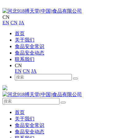
CN
EN
CN
JA
首页
关于我们
食品安全常识
食品安全动态
联系我们
CN
EN
CN
JA
首页
关于我们
食品安全常识
食品安全动态