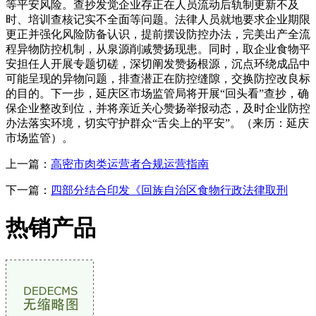
等平安风险。查抄发觉企业存正在人员流动后轨制更新不及
时、培训查核记实不全面等问题。法律人员就地要求企业期限
更正并强化风险防备认识，提前摆设防控办法，完美出产全流
程异物防控机制，从泉源削减赞扬现患。同时，取企业食物平
安担任人开展专题切磋，深切阐发赞扬根源，沉点环绕成品中
可能呈现的异物问题，排查潜正在防控缝隙，交换防控改良标
的目的。下一步，延庆区市场监管局将开展“回头看”查抄，确
保企业整改到位，并将亲近关心赞扬举报动态，及时企业防控
办法落实环境，切实守护群众“舌尖上的平安”。（来历：延庆
市场监管）。
上一篇：
高密市肉类运营者合规运营指南
下一篇：
四部分结合印发《回族自治区食物行政法律取刑
热销产品