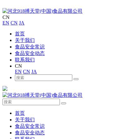
CN
EN
CN
JA
首页
关于我们
食品安全常识
食品安全动态
联系我们
CN
EN
CN
JA
首页
关于我们
食品安全常识
食品安全动态