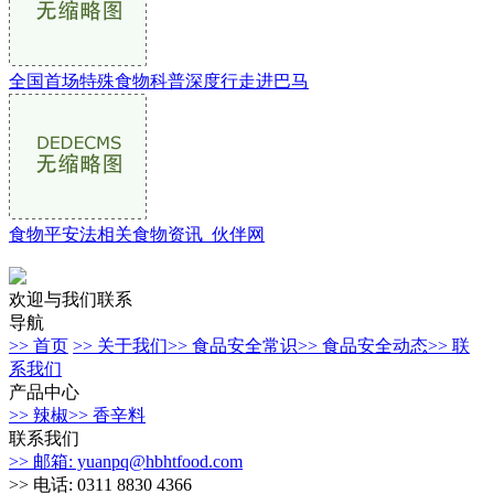
全国首场特殊食物科普深度行走进巴马
食物平安法相关食物资讯_伙伴网
欢迎与我们联系
导航
>> 首页
>> 关于我们
>> 食品安全常识
>> 食品安全动态
>> 联
系我们
产品中心
>> 辣椒
>> 香辛料
联系我们
>> 邮箱: yuanpq@hbhtfood.com
>> 电话: 0311 8830 4366