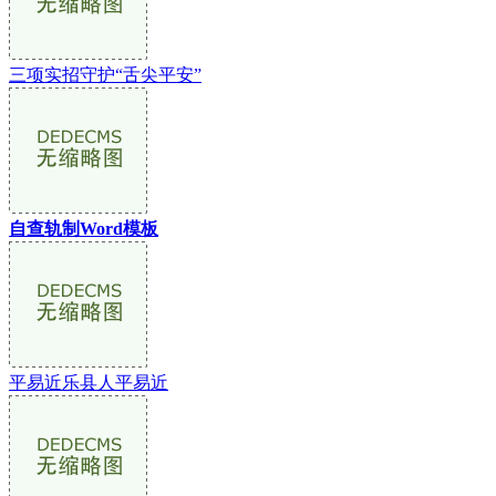
三项实招守护“舌尖平安”
自查轨制Word模板
平易近乐县人平易近