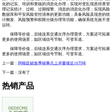
化的记实、培训和查核的消息化办理；实现对变乱现患排查管
理记实统计、过程、过期报警、消息的消息化办理；实现风险
数据库和平安风险管控清单的更新功能；具备风险及现患的统
计阐发、风险预警和权限分级办理等功能，确保系统无效不变
运转。
保障等价值，后续连系交通次序办理需求，方案还可拓展
更多的使用场景，如区域信号节制、可变车道。
保障等价值，后续连系交通次序办理需求，方案还可拓展
更多的使用场景，如区域信号节制、可变车道。
上一篇：
阿根廷鱿鱼季竣事总上岸量接近19万吨
下一篇：没有了
热销产品