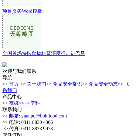
项目义务Word模板
全国首场特殊食物科普深度行走进巴马
欢迎与我们联系
导航
>> 首页
>> 关于我们
>> 食品安全常识
>> 食品安全动态
>> 联
系我们
产品中心
>> 辣椒
>> 香辛料
联系我们
>> 邮箱: yuanpq@hbhtfood.com
>> 电话: 0311 8830 4366
>> 传真: 0311 8833 9978
邮件订阅