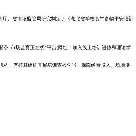
厅、省市场监管局研究制定了《湖北省学校食堂食物平安培训
录“市场监育正在线”平台(网址！加入线上培训进修和理论学
机构，有打算组织开展培训查核勾当，保障经费投入、场地供