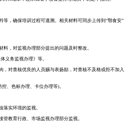
等，确保培训过程可逃溯。相关材料可同步上传到“鄂食安”
材料，对监视办理部分提出的问题及时整改。
从体义务监视办理》等。
钩，对查核优良的人员赐与表扬励，对查核不及格或拒不加入
控、色标办理、卡位办理等)。
核落实环境的监视。
接管教育行政、市场监视办理部分监视。
性。