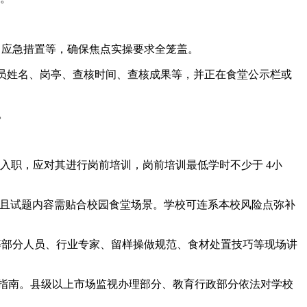
应急措置等，确保焦点实操要求全笼盖。
人员姓名、岗亭、查核时间、查核成果等，并正在食堂公示栏或
。
入职，应对其进行岗前培训，岗前培训最低学时不少于 4小
%，且试题内容需贴合校园食堂场景。学校可连系本校风险点弥补
部分人员、行业专家、留样操做规范、食材处置技巧等现场讲
指南。县级以上市场监视办理部分、教育行政部分依法对学校
。