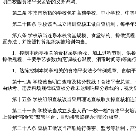
明白校园食物平安监管的义务鸿沟。
第二条 本指南所指的学校包罗高档学校、中小学校、中等
第二十四条 学校该当成立培训查核工做自查机制，每半年对
第八条 学校该当连系本校食堂规模、食堂结构、操做流程、
置办法，并按照打算组织实施培训勾当。
1。控制本岗亭相关的食材采购验收、加工过程节制、供餐配
操做规程、主要手艺参数(如烹调核心温度、消毒时间等)等施
1。熟练控制本岗亭相关的食物平安法令律例规章、食物平
第十七条 学校该当明白查核及格分数线！食物平安总监、食物
由缺考、违反科场规律或查核分数未达到响应分数线的，视为
第十五条 学校组织查核该当采用理论查核取实操查核相连
第二十一条 学校该当成立从业人员“一校一档”食物平安培
上传到“鄂食安”监管平台，自动接管监视办理部分核查。
第二十八条 查核工做该当严酷施行保密、监考等轨制，严