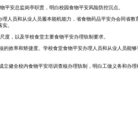
物平安总监岗亭职责，明白校园食物平安风险防控沉点。
理人员和从业人员履本能机能力，省食物药品平安办会同省教育
落实。
尺度，以及学校食堂主要食物平安办理轨制要求。
的效率和矫捷度。学校食堂食物平安办理人员和从业人员能够登
立健全校内食物平安培训查核办理轨制，明白工做义务和办理