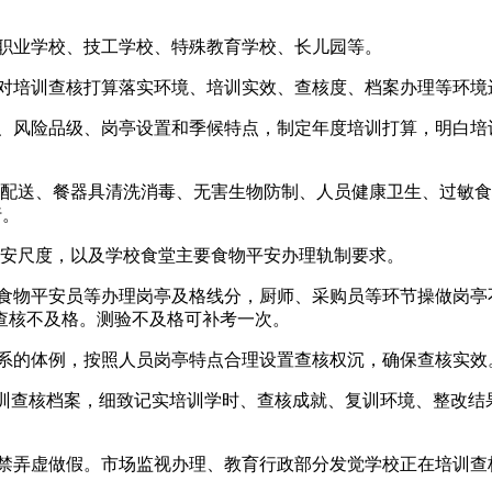
职业学校、技工学校、特殊教育学校、长儿园等。
培训查核打算落实环境、培训实效、查核度、档案办理等环境
风险品级、岗亭设置和季候特点，制定年度培训打算，明白培
送、餐器具清洗消毒、无害生物防制、人员健康卫生、过敏食
行。
安尺度，以及学校食堂主要食物平安办理轨制要求。
平安员等办理岗亭及格线分，厨师、采购员等环节操做岗亭不低于
查核不及格。测验不及格可补考一次。
系的体例，按照人员岗亭特点合理设置查核权沉，确保查核实效
训查核档案，细致记实培训学时、查核成就、复训环境、整改结果
禁弄虚做假。市场监视办理、教育行政部分发觉学校正在培训查