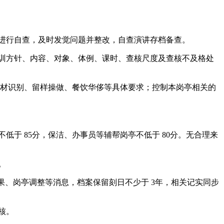
进行自查，及时发觉问题并整改，自查演讲存档备查。
训方针、内容、对象、体例、课时、查核尺度及查核不及格处
材识别、留样操做、餐饮华侈等具体要求；控制本岗亭相关的
 85分，保洁、办事员等辅帮岗亭不低于 80分。无合理来
。
、岗亭调整等消息，档案保留刻日不少于 3年，相关记实同步
核。