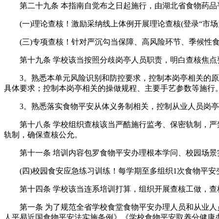
第二十九条 本指南自觉布之日起施行，由湖北省食物药品
(一)理论查核！激励采纳线上体例开展理论查核(登录“市场监
(三)专项查核！针对严沉勾当保障、高风险环节、季候性食
第十九条 学校该当按照分歧岗亭人员职责，明白查核焦点
3。熟悉本单元风险识别和防控要求，控制本岗亭相关的原料
具体要求；控制本岗亭相关的操做规程、主要手艺参数等施行
3。熟悉落实食物平安从体义务制相关，控制从业人员岗亭
第十八条 学校组织查核该当严酷施行监考、保密轨制，严禁
轨制，确保查核公允。
第十一条 培训内容包罗食物平安办理根本学问、校园场景
(四)校园食安应急练习训练！每学期至多组织1次食物平安
第十四条 学校该当连系培训打算，组织开展查核工做，查
第一条 为了规范全省学校食堂食物平安办理人员和从业人员
人平易近国食物平安法实施条例》《学校食物平安取养分健康