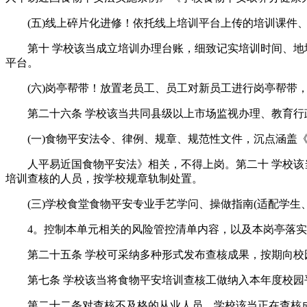
(五)线上碎片化进修！依托线上培训平台上传的培训课件、
第十 学校该当成立培训办理台账，细致记实培训时间、地址
平台。
(六)岗亭帮带！放置老员工、员工对新员工进行岗亭帮带，
第二十六条 学校该当共同县级以上市场监视办理、教育行政
(一)食物平安法令、律例、规章、规范性文件，沉点涵盖《
人平易近国食物平安法》相关，不得上岗。第二十 学校该当
培训查核的人员，按学校规章轨制处置。
(三)学校食堂食物平安专业手艺学问、操做指南(适配学生
4。控制本单元相关的风险管控清单内容，以及本岗亭落实
第二十五条 学校可采纳多种形式发布查核成果，按期向校
第七条 学校该当将食物平安培训查核工做纳入本年度校园平
第二十二条对查核不及格的从业人员，学校该当正在查核成果