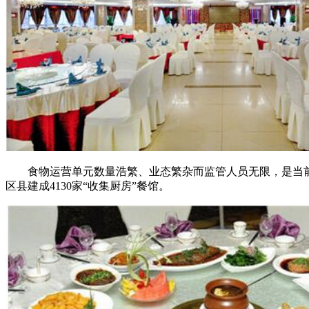
食物运营单元数量浩繁、业态繁杂而监管人员无限，是当前食物
区县建成4130家“收集厨房”餐馆。