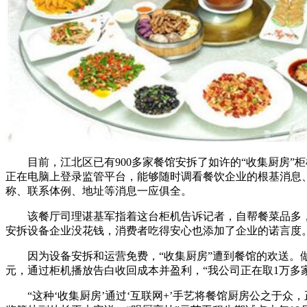
目前，江北区已有900多家餐馆安拆了如许的“收集厨房”柜
正在电脑上登录监管平台，能够随时调看餐饮企业的根基消息、
称、联系体例、地址等消息一应俱全。
该餐厅司理谌基军指着这台柜机告诉记者，自帮餐菜品多，所
安拆设备企业没花钱，消费者吃得安心也添加了企业的诺言度。
因为设备安拆和运营免费，“收集厨房”遭到餐馆的欢送。做
元，通过柜机播放告白收回成本并盈利，“我公司正在取1万多家
“这种‘收集厨房’通过‘互联网+’手艺将餐馆厨房公之于众