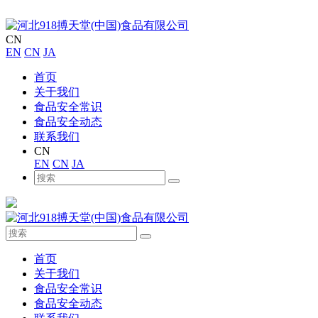
CN
EN
CN
JA
首页
关于我们
食品安全常识
食品安全动态
联系我们
CN
EN
CN
JA
首页
关于我们
食品安全常识
食品安全动态