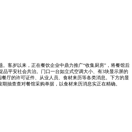
题。客岁以来，正在餐饮企业中鼎力推广“收集厨房”，将餐馆后
，促品平安社会共治。门口一台如立式空调大小、有3块显示屏的
阅餐厅的许可证件、从业人员、食材来历等各类消息。下方的显
按期抽查查对餐馆采购单据，以食材来历消息实正在精确。