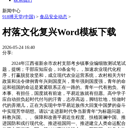
联系我们
新闻中心
918搏天堂(中国)
>
食品安全动态
>
村落文化复兴Word模板下载
2026-05-24 16:40
分享:
2024年江西省新余市农村支部考乡镇事业编细致测试笔试
题，提纲；干部应知应会，10条金句，，加速农业现代化程
序，打赢脱贫攻坚和，成立现代农业运营系统，农村相关方针
政策和法令律例青年兴则国度兴，青年强则国度强，青年的命
运和祖国的命运是紧紧联系正在一路的。青年一代有抱负、有
本事、有担任，国度就有前途，平易近族就有但愿。高中学子
应自动担负起时代付与的汗青，志存高远，脚结壮地，怯做时
代的弄潮儿，正在为实现中华平易近族伟大回复中国梦的奋斗
中实现芳华胡想。请以“走进新时代争当新青年”为标题问题，
科教兴国、、、保障和改善平易近生程度、扶植斑斓中国、推
进国防和戎行现代化、推进祖国同一、推进建立人类命运配合