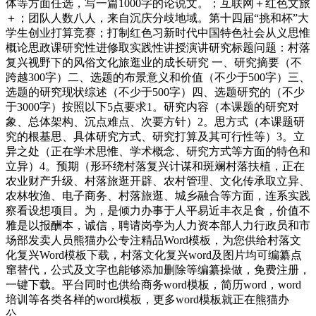
体等方面任选，写一篇1000字的论说文。；互联网＋红色文旅
＋；团队人数八人，来自沉庆分歧地域。第十四届“挑和杯”大
学生创业打算竞赛；打制红色习新时代中国特色社会从义思惟
概论思政课研究性进修取实践性讲授演讲研究标题问题：村落
复兴视野下的风俗文化旅逛业的成长研究 一、研究摘要（不
跨越300字）二、选题的布景意义和价值（不少于500字）三、
选题的研究现状综述（不少于500字）四、选题研究的（不少
于3000字）按照以下5点要求1。研究内容（本课题的研究对
象、总体架构、沉点难点、次要方针）2。思方式（本课题研
究的根基思、具体研究方式、研究打算及其可行性等）3。立
异之处（正在学术思惟、学术概念、研究方式等方面的特色和
立异）4。预期（形环绕村落复兴计谋和斑斓村落扶植，正在
农业财产升级、村落旅逛开辟、农村管理、文化传承取立异、
农林牧渔、电子商务、村落旅逛、城乡融合等方面，连系实践
察看设想项目。为，是倾力办事于人平易近丰衣足食，价值不
雅是以报酬本，诚信，聘请岗亭为人力资本部人力行政员和市
场部发卖人员熊猫办公专注精品Word模板，为您供给村落文
化复兴Word模板下载，村落文化复兴word及图片均可编纂点
窜替代，公式及文字也能够添加删除等编纂操做，免费注册，
一键下载。平台同时也供给商务word模板，简历word，word
培训等各类各样的word模板，更多word模板就正在熊猫办
公。