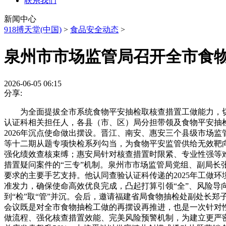
联系我们
新闻中心
918搏天堂(中国)
>
食品安全动态
>
泉州市市场监管局召开全市食
2026-06-05 06:15
分享:
为全面提拔全市系统食物平安抽检取核查措置工做能力，切实
认证科相关担任人，各县（市、区）局分担带领及食物平安抽检
2026年沉点使命做出摆设。晋江、南安、惠安三个县级市场监管
等十二期从题专项快检系列勾当，为食物平安监管供给无效靶向
强化绩效查核束缚；惠安局针对核查措置时限紧、专业性强等
措置疑问案件的“三专”机制。泉州市市场监管局党组、副局长张
要求的主要手艺支持。他认同查验认证科传递的2025年工做
准发力，确保使命高效优良完成，凸起打算引领“全”、风险导向
到“检”取“管”并沉。会后，邀请福建省局食物抽检处副处长
会议既是对全市食物抽检工做的再摆设再推进，也是一次针对
做流程、强化核查措置效能、完美风险预警机制，为建立更严