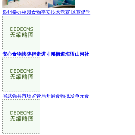
泉州举办校园食物平安技术竞赛 以赛促学
安心食物快晓得走进寸滩街道海语山河社
省武强县市场监管局开展食物批发单元食