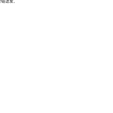
全链迸发。