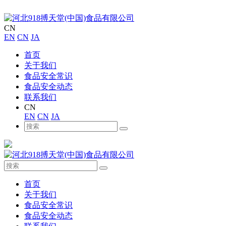
CN
EN
CN
JA
首页
关于我们
食品安全常识
食品安全动态
联系我们
CN
EN
CN
JA
首页
关于我们
食品安全常识
食品安全动态