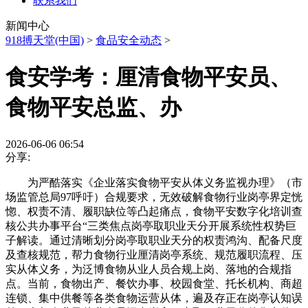
联系我们
新闻中心
918搏天堂(中国)
>
食品安全动态
>
食安学考：厘清食物平安员、
食物平安总监、办
2026-06-06 06:54
分享:
为严酷落实《企业落实食物平安从体义务监视办理》（市
场监管总局97呼吁）合规要求，无效破解食物行业岗亭界定恍
惚、权责不清、履职缺位等凸起痛点，食物平安数字化培训查
核公共办事平台“三类焦点岗亭取职业天分开展系统性权势巨
子解读。通过清晰划分岗亭取职业天分的权责鸿沟、配备尺度
及查核规范，帮力食物行业厘清岗亭系统、规范履职流程、压
实从体义务，为泛博食物从业人员合规上岗、落地的合规指
点。当前，食物出产、餐饮办事、校园食堂、托长机构、商超
连锁、集中供餐等各类食物运营从体，遍及存正在岗亭认知误