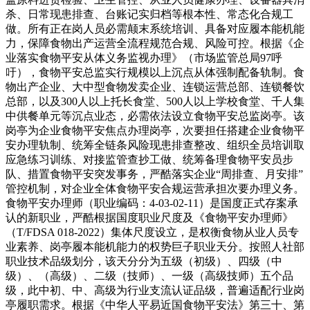
杀、日常现患排查、台账记实归档等根本性、常态化合规工
做。所有正在岗人员必需颠末系统培训、具备对应履本能机能
力，保障食物出产运营全流程规范合规、风险可控。根据《企
业落实食物平安从体义务监视办理》（市场监管总局97呼
吁），食物平安总监实行规模以上沉点从体强制配备轨制。食
物出产企业、大中型食物发卖企业、连锁运营总部、连锁餐饮
总部，以及300人以上托长食堂、500人以上学校食堂、千人集
中供餐单元等沉点业态，必需依法设立食物平安总监岗亭。该
岗亭为企业食物平安焦点办理岗亭，次要担任搭建企业食物平
安办理轨制、统筹全链条风险现患排查整改、组织全员培训取
应急练习训练、对接监管查抄工做、统筹备理食物平安员步
队、措置食物平安突发事务，严酷落实企业“周排查、月安排”
管控机制，对企业全体食物平安合规运营承担次要办理义务。
食物平安办理师（职业编码：4-03-02-11）是国度正式存案承
认的新职业，严酷根据国度职业尺度及《食物平安办理师》
（T/FDSA 018-2022）集体尺度设立，是权衡食物从业人员专
业素养、岗亭履本能机能力的权势巨子职业天分。按照人社部
职业技术品级划分，该天分分为五级（初级）、四级（中
级）、（高级）、二级（技师）、一级（高级技师）五个品
级，此中初、中、高级为行业支流认证品级，普遍适配行业岗
亭履职需求。根据《中华人平易近国食物平安法》第三十、第