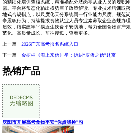
的精细化培训查核系统，精准婚配分歧岗亭从业人员的履职刚
需。平台将常态化输出权势巨子政策解读、专业技术培训取落
地式合规指点，以尺度化天分系统同一行业能力尺度、规范岗
亭履职行为，持续提拔食物从业人员专业素养取企业合规办理
质效，结实建牢平易近生饮食平安防地，帮力全国食物财产规
范化、高质量成长。前往搜狐，查看更多。
上一篇：
2026广东高考报名系统入口
下一篇：
金梧桐《海上来信》坐：拆封“皮蛋之信”赴京
热销产品
庆阳市开展高考食物平安“你点我检”勾