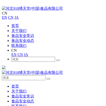
CN
EN
CN
JA
首页
关于我们
食品安全常识
食品安全动态
联系我们
CN
EN
CN
JA
首页
关于我们
食品安全常识
食品安全动态