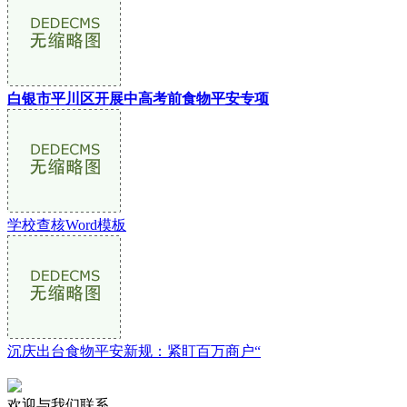
白银市平川区开展中高考前食物平安专项
学校查核Word模板
沉庆出台食物平安新规：紧盯百万商户“
欢迎与我们联系