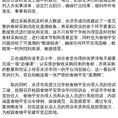
能部分及时发觉工做中的难点、堵点，把群众关心的急难愁盼
列入办实事清单，设定打点刻日，确保打点结果，做到件件有
落实、事事有回音。
通过采购系统及时录入数据，永济市成功搭建起了一套完
整的食材采购消息化逃溯收集，将采购营业的各个环节要素以
数据形式进行固化和呈现。这不只有帮于学校办理层及时控制
食材采购动态，进行成本节制和质量监管，同时也为食物平安
问题供给了可逃溯的“数据链条”，确保任何环节呈现忽略，都
能第一时间找到泉源、敏捷措置。
正在城西街道李店小学，担任食堂办理的张梦泽每天都要
完成一项“必修课”：认实查抄验收采购回来的食材，并将采购
的数量和凭证上传至永济市同一的平台消息核心。这一看似寻
常的行为，背后却毗连着一张严密的食物平安“逃溯网”。
取此同时，永济市高度注沉学校食物平安办理人员的培训
工做，按期召开校园食物平安营业学问培训会，对该市学校食
堂担任人、食物平安办理人员和从业人员进行系统培训，内容
涵盖食物平安法令律例、操做规范、应急措置等，通过专业、
案例阐发等，切实提拔从业人员的营业本质和应急措置能力，
为校园食物平安建牢坚忍防地。