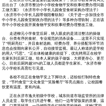
后出台了《永济市整治中小学校食物平安和炊事经费办理问题
工做方案》《永济市中小学长儿园食堂食材采购办理法子》
《永济市中小学长儿园带领陪餐轨制》《关于进一步加强全市
中小学长儿园食堂财政办理的法子》等多种办理轨制，正在该
市中小学校全面开展食物平安和炊事经费办理整改工做。
走进柳元小学食堂后厨，映入眼皮的是清洁整洁的操做
台、分类有序的食材、专业规范的消杀设备……这里不只实现
了“明厨亮灶”，并且食材选购、经费办理、养分搭配等环节消
息也会按期向家长公开，自动接管监视。最让人称道的是学校
的用人“巧思”。“正在体检健康的前提下，优先聘用正在校学
生家长到后厨工做。给本人家的孩子做饭，大师更存心、更尽
心。目前后厨跨越50%的工做人员都是学生家长。”永济市柳
元小学校长高育红引见道。
各校不但正在食物平安上下脚功夫，还纷纷打制特色食
堂，“节约食堂”“文化食堂”“笑脸餐厅”等亮点频出，让校园餐
饮更有温度、更有内涵。
正在永济市逸夫初级中学校，城东街道市场监管所的法律
人员走堂，取学生们共进午餐。他们一边寄望饭菜的质量、温
度、口胃等环境，一边倾听学生们对饭菜的评价。这种“零距