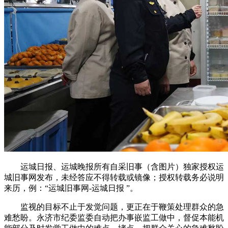
运城日报、运城晚报所有自采旧事（含图片）独家授权运
城旧事网发布，未经答应不得转载或镜像；授权转载务必说明
来历，例：“运城旧事网-运城日报 ”。
监视的目标不止于发觉问题，更正在于鞭策处理群众的急
难愁盼。永济市纪委监委自动把办事嵌监工做中，督促本能机