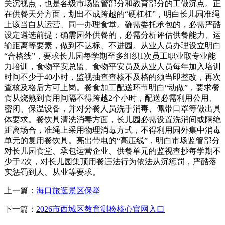
关沉视点，也是各级市场监管部分和教育部分的工做沉点。正
在供餐天分方面，划出不成跨越的“硬杠杠”，明白长儿园准绳
上该当自从运营、同一办理食堂。确需委托承包的，必需严酷
设定遴选前提；确需园外供餐的，必需分析评估供餐能力、运
输距离等要素，做到不达标、不进园。从业人员办理设立明白
“合格线”，要求长儿园每学期至多组织1次员工职业取专业能
力培训，食物平安总监、食物平安员及从业人员每年加入培训
时间不少于40小时，监视抽查查核不及格的须当即整改，再次
查核及格后方可上岗。餐食加工配送环节明白“动做”，要求餐
食从烧熟到食用间隔不得跨越2个小时，配送必需利用公用、
密闭、保温设备，并对分餐人员洗手消毒、佩带口罩等做出具
体要求。餐饮具清洗消毒方面，长儿园必需设置洗消间或隔绝
距离场合，准绳上采用物理消毒方式，不得利用园外集中消毒
单元的复用餐饮具。亮出带电的“高压线”，明白市场监管部分
对长儿园食堂、承包运营企业、供餐单元的监视查抄每学期不
少于2次，对长儿园集顶用餐违法行为依法从沉惩罚，严酷落
实惩罚到人、从业等要求。
上一篇：
海口旅逛景区保举
下一篇：
2026市西城区教育测验核心官网入口