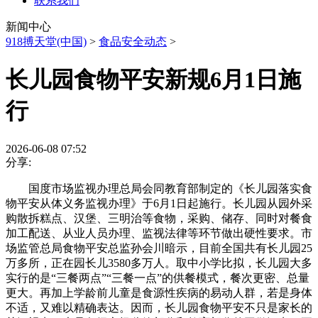
联系我们
新闻中心
918搏天堂(中国)
>
食品安全动态
>
长儿园食物平安新规6月1日施
行
2026-06-08 07:52
分享:
国度市场监视办理总局会同教育部制定的《长儿园落实食
物平安从体义务监视办理》于6月1日起施行。长儿园从园外采
购散拆糕点、汉堡、三明治等食物，采购、储存、同时对餐食
加工配送、从业人员办理、监视法律等环节做出硬性要求。市
场监管总局食物平安总监孙会川暗示，目前全国共有长儿园25
万多所，正在园长儿3580多万人。取中小学比拟，长儿园大多
实行的是“三餐两点”“三餐一点”的供餐模式，餐次更密、总量
更大。再加上学龄前儿童是食源性疾病的易动人群，若是身体
不适，又难以精确表达。因而，长儿园食物平安不只是家长的