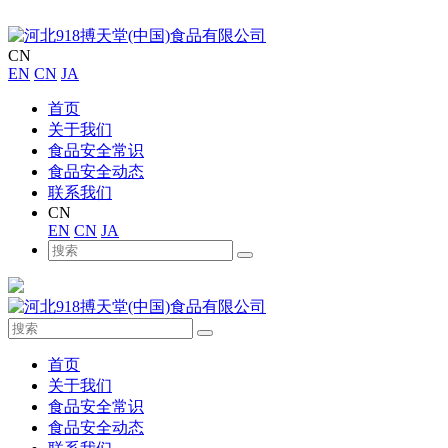
CN
EN
CN
JA
首页
关于我们
食品安全常识
食品安全动态
联系我们
CN
EN
CN
JA
首页
关于我们
食品安全常识
食品安全动态