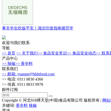
事关学生吃饭平安！湖北印发指南规范学
欢迎与我们联系
导航
>> 首页
>> 关于我们
>> 食品安全常识
>> 食品安全动态
>> 联
产品中心
>> 辣椒
>> 香辛料
联系我们
>> 邮箱: yuanpq@hbhtfood.com
>> 电话: 0311 8830 4366
>> 传真: 0311 8833 9978
邮件订阅
Copyright © 河北918搏天堂(中国)食品有限公司 版权所有 |
网站
关键词:
香辛料
辣椒
置顶