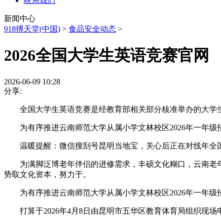
联系我们
新闻中心
918搏天堂(中国)
>
食品安全动态
>
2026全国大学生英语竞赛官网
2026-06-09 10:28
分享:
全国大学生英语竞赛是经教育部相关部分核准举办的大学生
为有序推进云南师范大学从属小学文林校区2026年一年级
温暖提醒：微信搜刮号昆明当地宝，关心后正在对线年全国
为满脚泛博老年伴侣的进修需求，丰硕文化糊口，云南老年大
势取文化资本，努力于。
为有序推进云南师范大学从属小学文林校区2026年一年级
打算于2026年4月8日由昆明市五华区教育体育局组织现场电