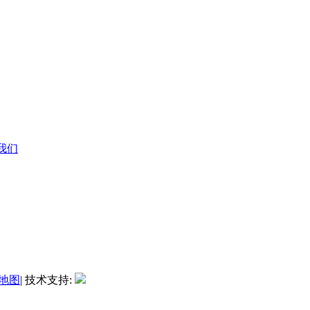
系我们
地图
| 技术支持: