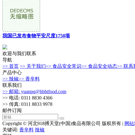
我国已发布食物平安尺度1750项
欢迎与我们联系
导航
>> 首页
>> 关于我们
>> 食品安全常识
>> 食品安全动态
>> 联
产品中心
>> 辣椒
>> 香辛料
联系我们
>> 邮箱: yuanpq@hbhtfood.com
>> 电话: 0311 8830 4366
>> 传真: 0311 8833 9978
邮件订阅
Copyright © 河北918搏天堂(中国)食品有限公司 版权所有 |
网站
关键词:
香辛料
辣椒