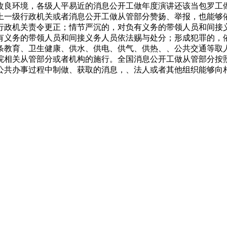
改良环境，各级人平易近的消息公开工做年度演讲还该当包罗工
上一级行政机关或者消息公开工做从管部分赞扬、举报，也能够
行政机关责令更正；情节严沉的，对负有义务的带领人员和间接
有义务的带领人员和间接义务人员依法赐与处分；形成犯罪的，
条教育、卫生健康、供水、供电、供气、供热、、公共交通等取
院相关从管部分或者机构的施行。全国消息公开工做从管部分按
公共办事过程中制做、获取的消息，、法人或者其他组织能够向