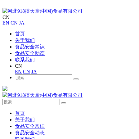
CN
EN
CN
JA
首页
关于我们
食品安全常识
食品安全动态
联系我们
CN
EN
CN
JA
首页
关于我们
食品安全常识
食品安全动态