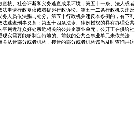
做查核、社会评断和义务逃查成果环境；第五十一条、法人或者
依法申请行政复议或者提起行政诉讼。第五十二条行政机关违反
义务人员依法赐与处分。第五十行政机关违反本条例的，有下列
依法逃查刑事义务：第五十四条法令、律例授权的具有办理公共
人平易近群众好处亲近相关的公共企事业单元，公开正在供给社
照现实需要能够制定特地的。前款的公共企事业单元未依关法
相关从管部分或者机构，接管的部分或者机构该当及时查询拜访