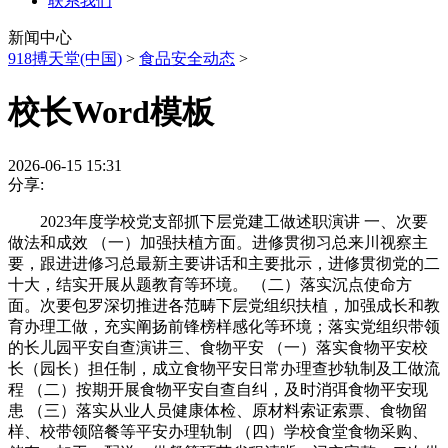
联系我们
新闻中心
918搏天堂(中国)
>
食品安全动态
>
校长Word模板
2026-06-15 15:31
分享:
2023年度学校党支部抓下层党建工做述职演讲 一、次要
做法和成效 （一）加强扶植方面。进修贯彻习总来川视察主
要，跟进进修习总最新主要讲话和主要批示，进修贯彻党的二
十大，结实开展从题教育等环境。 （二）落实沉点使命方
面。次要包罗深切推进各范畴下层党组织扶植，加强成长和教
育办理工做，充实阐扬前锋榜样感化等环境；落实党组织带领
的长儿园平安自查演讲三、食物平安 （一）落实食物平安校
长（园长）担任制，成立食物平安日常办理查抄轨制及工做流
程 （二）按期开展食物平安自查自纠，及时消弭食物平安现
患 （三）落实从业人员健康体检、原材料索证索票、食物留
样、校带领陪餐等平安办理轨制 （四）学校食堂食物采购、