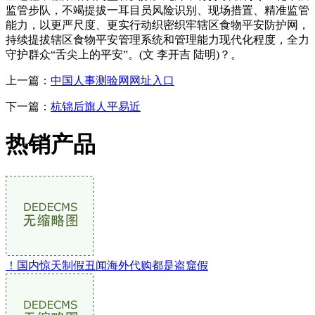
监管步队，不竭提拔一耳目员风险识别、现场措置、精准监管
能力，以更严尺度、更实行动织密织牢辖区食物平安防护网，
持续提拔辖区食物平安管理系统和管理能力现代化程度，全力
守护群众“舌尖上的平安”。(文 李开吉 陆明)？。
上一篇：
中国人事测验网网址入口
下一篇：
杭锦后旗人平易近
热销产品
！国内惊天制假丑闻海外代购都是盗窟假