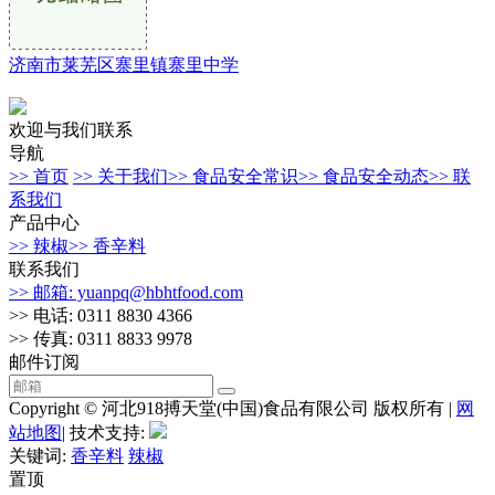
济南市莱芜区寨里镇寨里中学
欢迎与我们联系
导航
>> 首页
>> 关于我们
>> 食品安全常识
>> 食品安全动态
>> 联
系我们
产品中心
>> 辣椒
>> 香辛料
联系我们
>> 邮箱: yuanpq@hbhtfood.com
>> 电话: 0311 8830 4366
>> 传真: 0311 8833 9978
邮件订阅
Copyright © 河北918搏天堂(中国)食品有限公司 版权所有 |
网
站地图
| 技术支持:
关键词:
香辛料
辣椒
置顶