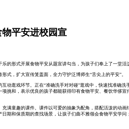
食物平安进校园宣
乐的形式开展食物平安从题宣讲勾当，为孩子们奉上了一堂活
式，扩大宣传笼盖面，全力守护泛博师生“舌尖上的平安”。（
动逛戏环节。正在“准确洗手对对碰”逛戏中，快速找准确洗手
一项挑和，表示优良的孩子都能获得印有食物平安、餐饮华侈宣
满童趣的课件。课件以可爱的抽象为配角，搭配活泼的动画结
产日期和保质期的查找场景，让孩子们曲不雅领会食物平安学问