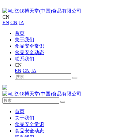
CN
EN
CN
JA
首页
关于我们
食品安全常识
食品安全动态
联系我们
CN
EN
CN
JA
首页
关于我们
食品安全常识
食品安全动态