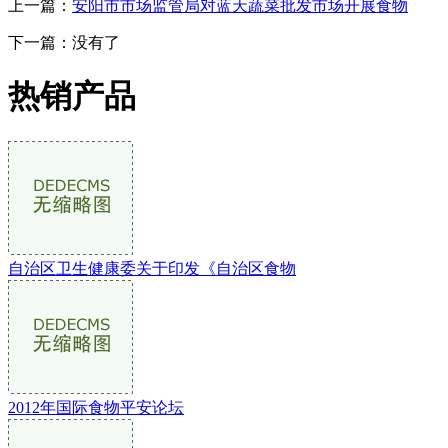
上一篇：
安阳市市场监管局对蓝天蔬菜批发市场开展食物
下一篇：没有了
热销产品
自治区卫生健康委关于印发《自治区食物
2012年国际食物平安论坛